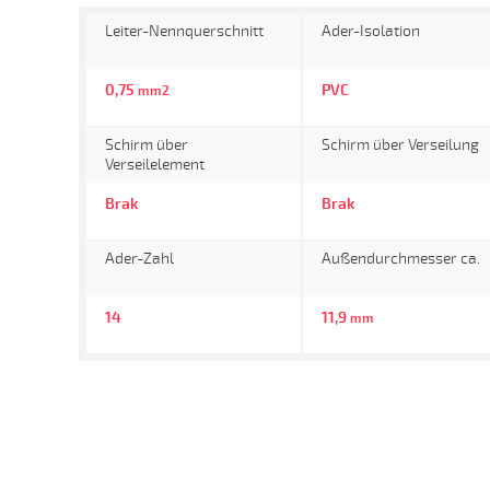
Leiter-Nennquerschnitt
Ader-Isolation
0,75
PVC
mm2
Schirm über
Schirm über Verseilung
Verseilelement
Brak
Brak
Ader-Zahl
Außendurchmesser ca.
14
11,9
mm