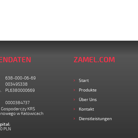
ENDATEN
ZAMEL.COM
638-000-06-69
Start
003495338
Produkte
.
PL6380000669
Über Uns
0000384737
I Gospodarczy KRS
Kontakt
onowego w Katowicach
Dienstleistungen
ital:
00 PLN