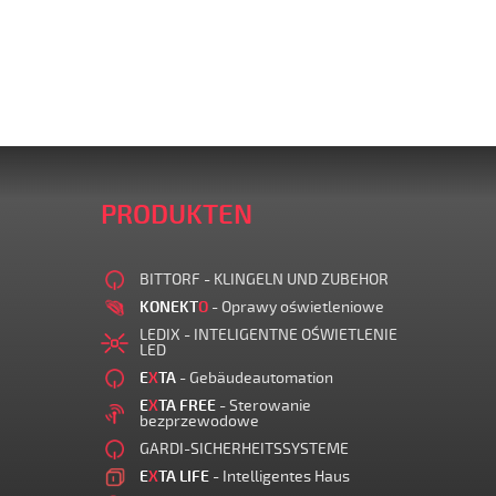
PRODUKTEN
BITTORF - KLINGELN UND ZUBEHOR
KONEKT
O
- Oprawy oświetleniowe
LEDIX - INTELIGENTNE OŚWIETLENIE
LED
E
X
TA
- Gebäudeautomation
E
X
TA FREE
- Sterowanie
bezprzewodowe
GARDI-SICHERHEITSSYSTEME
E
X
TA LIFE
- Intelligentes Haus