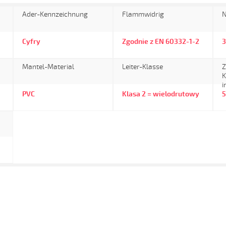
Ader-Kennzeichnung
Flammwidrig
N
Cyfry
Zgodnie z EN 60332-1-2
Mantel-Material
Leiter-Klasse
Z
K
i
PVC
Klasa 2 = wielodrutowy