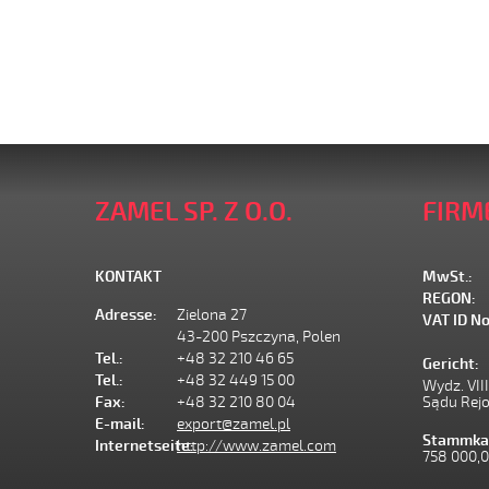
ZAMEL SP. Z O.O.
FIRM
KONTAKT
MwSt.:
REGON:
Adresse:
Zielona 27
VAT ID No
43-200 Pszczyna, Polen
Tel.:
+48 32 210 46 65
Gericht:
Tel.:
+48 32 449 15 00
Wydz. VII
Fax:
+48 32 210 80 04
Sądu Rej
E-mail:
export@zamel.pl
Stammkap
Internetseite:
http://www.zamel.com
758 000,