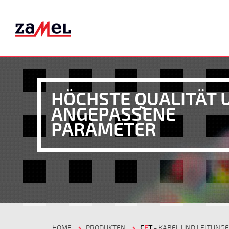
HÖCHSTE QUALITÄT 
ANGEPASSENE
PARAMETER
HOME
PRODUKTEN
C
E
T
- KABEL UND LEITUNG