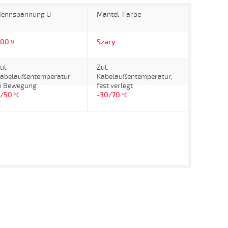
ennspannung U
Mantel-Farbe
300
Szary
V
ul.
Zul.
abelaußentemperatur,
Kabelaußentemperatur,
n Bewegung
fest verlegt
5/50
-30/70
°C
°C