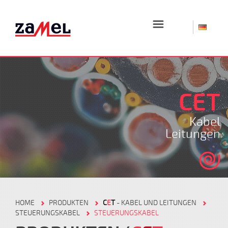
☰
CET
Kabel
Leitungen
HOME
PRODUKTEN
C
E
T
- KABEL UND LEITUNGEN
STEUERUNGSKABEL
STEUERUNGSKABEL