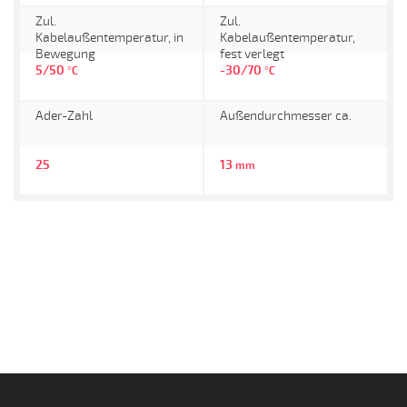
Zul.
Zul.
Kabelaußentemperatur, in
Kabelaußentemperatur,
Bewegung
fest verlegt
5/50
-30/70
°C
°C
Ader-Zahl
Außendurchmesser ca.
25
13
mm