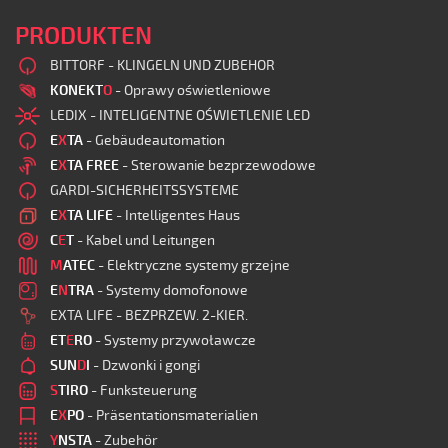
PRODUKTEN
BITTORF - KLINGELN UND ZUBEHOR
KONEKT
O
- Oprawy oświetleniowe
LEDIX - INTELIGENTNE OŚWIETLENIE LED
E
X
TA
- Gebäudeautomation
E
X
TA FREE
- Sterowanie bezprzewodowe
GARDI-SICHERHEITSSYSTEME
E
X
TA LIFE
- Intelligentes Haus
C
E
T
- Kabel und Leitungen
M
ATEC
- Elektryczne systemy grzejne
E
N
TRA
- Systemy domofonowe
EXTA LIFE - BEZPRZEW. 2-KIER.
ET
E
RO
- Systemy przywoławcze
SUN
D
I
- Dzwonki i gongi
S
TIRO
- Funksteuerung
E
X
PO
- Präsentationsmaterialien
Y
NSTA
- Zubehör