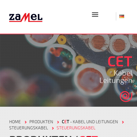
☰
CET
Kabel
Leitungen
HOME
PRODUKTEN
C
E
T
- KABEL UND LEITUNGEN
STEUERUNGSKABEL
STEUERUNGSKABEL