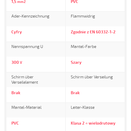
1,5
PVC
mm2
Ader-Kennzeichnung
Flammwidrig
Cyfry
Zgodnie z EN 60332-1-2
Nennspannung U
Mantel-Farbe
300
Szary
V
Schirm über
Schirm über Verseilung
Verseilelement
Brak
Brak
Mantel-Material
Leiter-Klasse
PVC
Klasa 2 = wielodrutowy