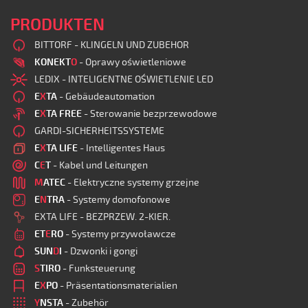
PRODUKTEN
BITTORF - KLINGELN UND ZUBEHOR
KONEKT
O
- Oprawy oświetleniowe
LEDIX - INTELIGENTNE OŚWIETLENIE LED
E
X
TA
- Gebäudeautomation
E
X
TA FREE
- Sterowanie bezprzewodowe
GARDI-SICHERHEITSSYSTEME
E
X
TA LIFE
- Intelligentes Haus
C
E
T
- Kabel und Leitungen
M
ATEC
- Elektryczne systemy grzejne
E
N
TRA
- Systemy domofonowe
EXTA LIFE - BEZPRZEW. 2-KIER.
ET
E
RO
- Systemy przywoławcze
SUN
D
I
- Dzwonki i gongi
S
TIRO
- Funksteuerung
E
X
PO
- Präsentationsmaterialien
Y
NSTA
- Zubehör