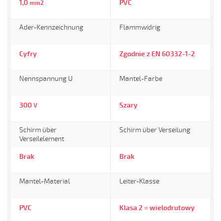
1,0
PVC
mm2
Ader-Kennzeichnung
Flammwidrig
Cyfry
Zgodnie z EN 60332-1-2
Nennspannung U
Mantel-Farbe
300
Szary
V
Schirm über
Schirm über Verseilung
Verseilelement
Brak
Brak
Mantel-Material
Leiter-Klasse
PVC
Klasa 2 = wielodrutowy