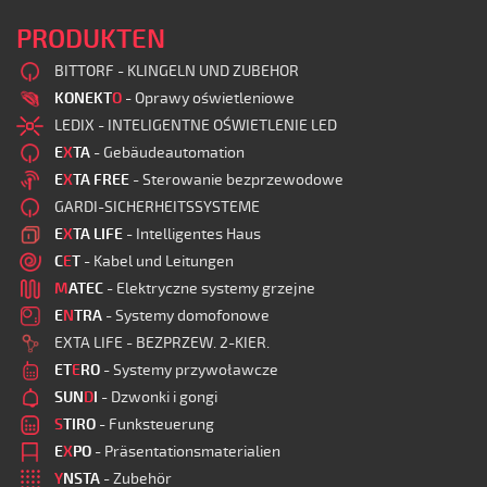
PRODUKTEN
BITTORF - KLINGELN UND ZUBEHOR
KONEKT
O
- Oprawy oświetleniowe
LEDIX - INTELIGENTNE OŚWIETLENIE LED
E
X
TA
- Gebäudeautomation
E
X
TA FREE
- Sterowanie bezprzewodowe
GARDI-SICHERHEITSSYSTEME
E
X
TA LIFE
- Intelligentes Haus
C
E
T
- Kabel und Leitungen
M
ATEC
- Elektryczne systemy grzejne
E
N
TRA
- Systemy domofonowe
EXTA LIFE - BEZPRZEW. 2-KIER.
ET
E
RO
- Systemy przywoławcze
SUN
D
I
- Dzwonki i gongi
S
TIRO
- Funksteuerung
E
X
PO
- Präsentationsmaterialien
Y
NSTA
- Zubehör