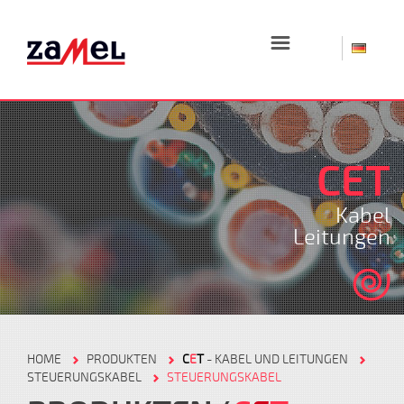
☰
CET
Kabel
Leitungen
HOME
PRODUKTEN
C
E
T
- KABEL UND LEITUNGEN
STEUERUNGSKABEL
STEUERUNGSKABEL