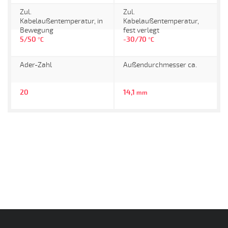
Zul.
Zul.
Kabelaußentemperatur, in
Kabelaußentemperatur,
Bewegung
fest verlegt
5/50
-30/70
°C
°C
Ader-Zahl
Außendurchmesser ca.
20
14,1
mm