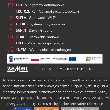
E
N
TRA
- Systemy domofonowe
E
KO-OZE-PV
- Optymalizacja fotowoltaiki
S
U
PLA
- Sterowanie Wi-Fi
ET
E
RO
- Systemy przywoławcze
SUN
D
I
- Dzwonki i gongi
S
TIRO
- Sterowanie radiowe
E
X
PO
- Materiały ekspozycyjne
Y
NSTA
- Wyroby elektroinstalacyjne
ALL RIGHTS RESERVED © ZAMEL SP. Z O.O.
Nasza strona internetowa używa plików cookies (tzw. ciasteczka) w
celach statystycznych, reklamowych oraz funkcjonalnych. Dzięki nim
możemy indywidualnie dostosować stronę do twoich potrzeb. Każdy
może zaakceptować pliki cookies albo ma możliwość wyłączenia ich w
przeglądarce, dzięki czemu nie będą zbierane żadne informacje.
Rozumiem
Wyłącz Cookie
Klauzula Informacyjna