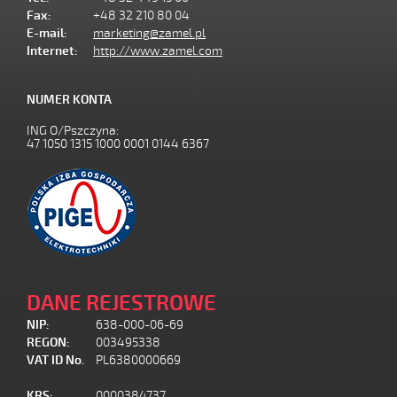
Fax:
+48 32 210 80 04
E-mail:
marketing@zamel.pl
Internet:
http://www.zamel.com
NUMER KONTA
ING O/Pszczyna:
47 1050 1315 1000 0001 0144 6367
DANE REJESTROWE
NIP:
638-000-06-69
REGON:
003495338
VAT ID No.
PL6380000669
KRS:
0000384737