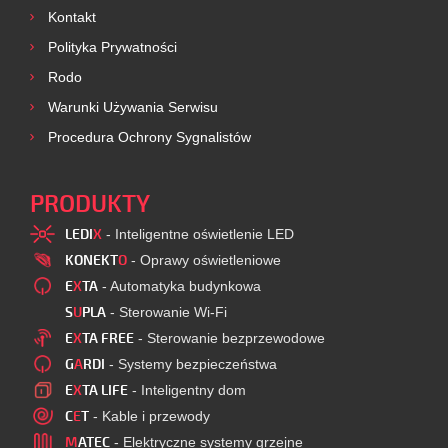
Kontakt
Polityka Prywatności
Rodo
Warunki Używania Serwisu
Procedura Ochrony Sygnalistów
PRODUKTY
LEDI
X
- Inteligentne oświetlenie LED
KONEKT
O
- Oprawy oświetleniowe
E
X
TA
- Automatyka budynkowa
S
U
PLA
- Sterowanie Wi-Fi
E
X
TA FREE
- Sterowanie bezprzewodowe
G
A
RDI
- Systemy bezpieczeństwa
E
X
TA LIFE
- Inteligentny dom
C
E
T
- Kable i przewody
M
ATEC
- Elektryczne systemy grzejne