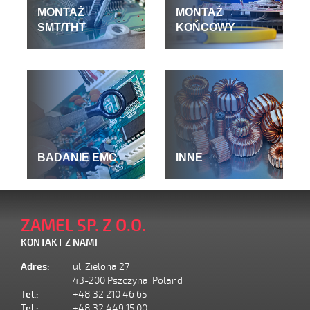
MONTAŻ
MONTAŻ
SMT/THT
KOŃCOWY
BADANIE EMC
INNE
ZAMEL SP. Z O.O.
KONTAKT Z NAMI
Adres:
ul. Zielona 27
43-200 Pszczyna, Poland
Tel.:
+48 32 210 46 65
Tel.:
+48 32 449 15 00