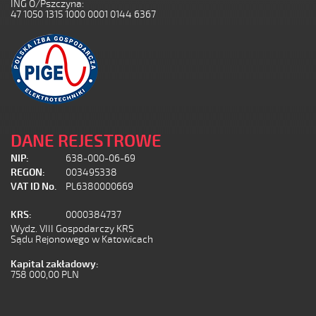
ING O/Pszczyna:
47 1050 1315 1000 0001 0144 6367
DANE REJESTROWE
NIP:
638-000-06-69
REGON:
003495338
VAT ID No.
PL6380000669
KRS:
0000384737
Wydz. VIII Gospodarczy KRS
Sądu Rejonowego w Katowicach
Kapital zakładowy:
758 000,00 PLN