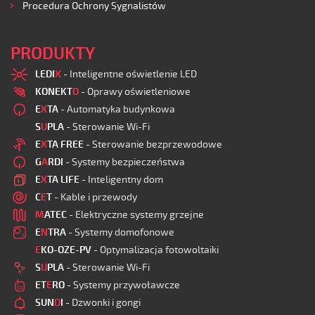
Procedura Ochrony Sygnalistów
PRODUKTY
LEDI
X
- Inteligentne oświetlenie LED
KONEKT
O
- Oprawy oświetleniowe
E
X
TA
- Automatyka budynkowa
S
U
PLA
- Sterowanie Wi-Fi
E
X
TA FREE
- Sterowanie bezprzewodowe
G
A
RDI
- Systemy bezpieczeństwa
E
X
TA LIFE
- Inteligentny dom
C
E
T
- Kable i przewody
M
ATEC
- Elektryczne systemy grzejne
E
N
TRA
- Systemy domofonowe
E
KO-OZE-PV
- Optymalizacja fotowoltaiki
S
U
PLA
- Sterowanie Wi-Fi
ET
E
RO
- Systemy przywoławcze
SUN
D
I
- Dzwonki i gongi