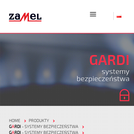
☰
GARDI
systemy
bezpieczeństwa
HOME
PRODUKTY
G
A
RDI
- SYSTEMY BEZPIECZEŃSTWA
G
A
RDI
- SYSTEMY BEZPIECZEŃSTWA