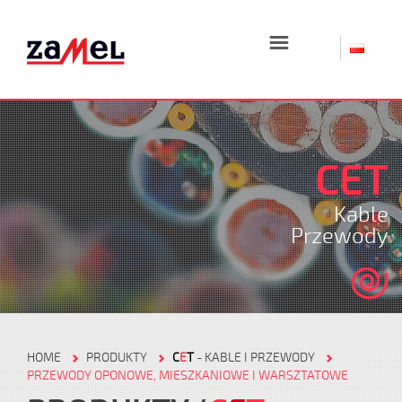
☰
CET
Kable
Przewody
HOME
PRODUKTY
C
E
T
- KABLE I PRZEWODY
PRZEWODY OPONOWE, MIESZKANIOWE I WARSZTATOWE