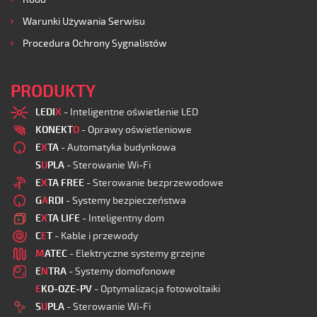
Warunki Używania Serwisu
Procedura Ochrony Sygnalistów
PRODUKTY
LEDI
X
- Inteligentne oświetlenie LED
KONEKT
O
- Oprawy oświetleniowe
E
X
TA
- Automatyka budynkowa
S
U
PLA
- Sterowanie Wi-Fi
E
X
TA FREE
- Sterowanie bezprzewodowe
G
A
RDI
- Systemy bezpieczeństwa
E
X
TA LIFE
- Inteligentny dom
C
E
T
- Kable i przewody
M
ATEC
- Elektryczne systemy grzejne
E
N
TRA
- Systemy domofonowe
E
KO-OZE-PV
- Optymalizacja fotowoltaiki
S
U
PLA
- Sterowanie Wi-Fi