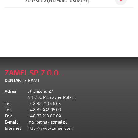
300/300V (PRZEKRÓJ OKRĄGŁY)
ZAMEL SP. Z O.O.
KONTAKT Z NAMI
Adres:
ul. Zielona 27
43-200 Pszczyna, Poland
Tel.:
+48 32 210 46 65
Tel.:
+48 32 449 15 00
Fax:
+48 32 210 80 04
E-mail:
marketing@zamel.pl
Internet:
http://www.zamel.com