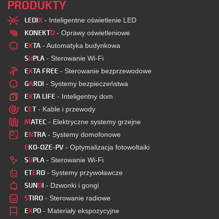
PRODUKTY
LEDI
X
- Inteligentne oświetlenie LED
KONEKT
O
- Oprawy oświetleniowe
E
X
TA
- Automatyka budynkowa
S
U
PLA
- Sterowanie Wi-Fi
E
X
TA FREE
- Sterowanie bezprzewodowe
G
A
RDI
- Systemy bezpieczeństwa
E
X
TA LIFE
- Inteligentny dom
C
E
T
- Kable i przewody
M
ATEC
- Elektryczne systemy grzejne
E
N
TRA
- Systemy domofonowe
E
KO-OZE-PV
- Optymalizacja fotowoltaiki
S
U
PLA
- Sterowanie Wi-Fi
ET
E
RO
- Systemy przywoławcze
SUN
D
I
- Dzwonki i gongi
S
TIRO
- Sterowanie radiowe
E
X
PO
- Materiały ekspozycyjne