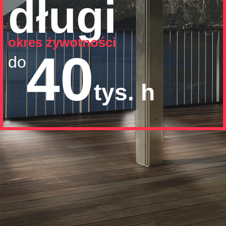
długi
okres żywotności
40
do
tys. h