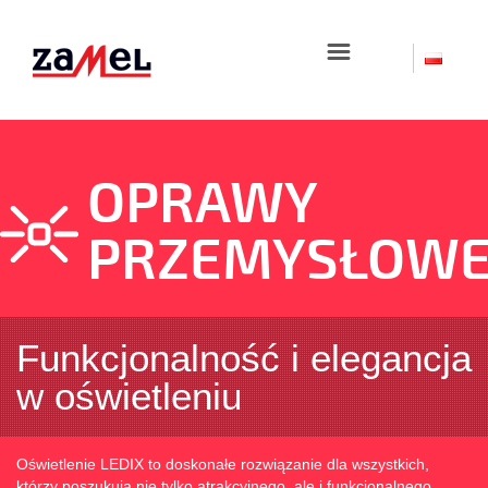
☰
OPRAWY
PRZEMYSŁOW
Funkcjonalność i elegancja
w oświetleniu
Oświetlenie LEDIX to doskonałe rozwiązanie dla wszystkich,
którzy poszukują nie tylko atrakcyjnego, ale i funkcjonalnego