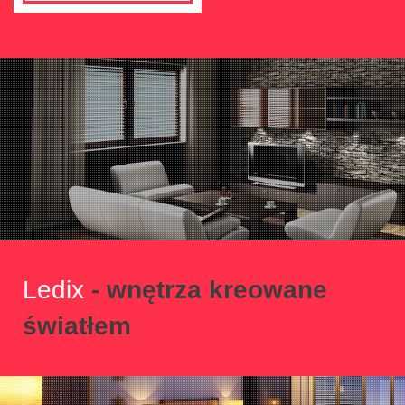
Ledix
- wnętrza kreowane
światłem