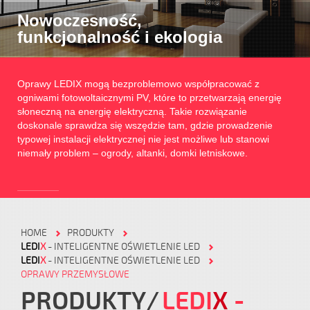
Nowoczesność,
funkcjonalność i ekologia
Oprawy LEDIX mogą bezproblemowo współpracować z
ogniwami fotowoltaicznymi PV, które to przetwarzają energię
słoneczną na energię elektryczną. Takie rozwiązanie
doskonale sprawdza się wszędzie tam, gdzie prowadzenie
typowej instalacji elektrycznej nie jest możliwe lub stanowi
niemały problem – ogrody, altanki, domki letniskowe.
HOME
PRODUKTY
LEDI
X
- INTELIGENTNE OŚWIETLENIE LED
LEDI
X
- INTELIGENTNE OŚWIETLENIE LED
OPRAWY PRZEMYSŁOWE
PRODUKTY
LEDI
X
-