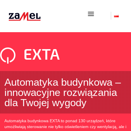
☰
EXTA
Automatyka budynkowa –
innowacyjne rozwiązania
dla Twojej wygody
Automatyka budynkowa EXTA to ponad 130 urządzeń, które
umożliwiają sterowanie nie tylko oświetleniem czy wentylacją, ale i