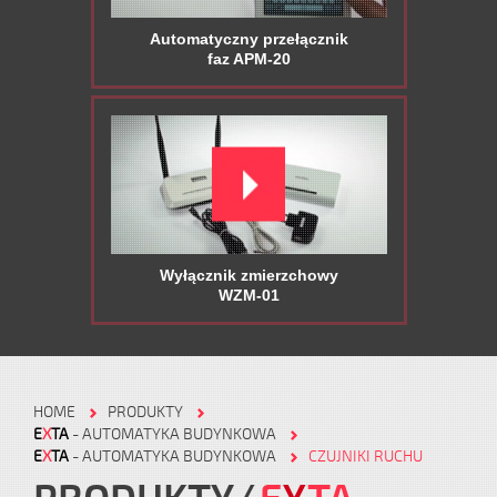
Automatyczny przełącznik
faz APM-20
Wyłącznik zmierzchowy
WZM-01
HOME
PRODUKTY
E
X
TA
- AUTOMATYKA BUDYNKOWA
E
X
TA
- AUTOMATYKA BUDYNKOWA
CZUJNIKI RUCHU