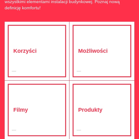
wszystkimi elementami instalacji budynkowej. Poznaj nową
definicję komfortu!
Korzyści
Możliwości
Filmy
Produkty