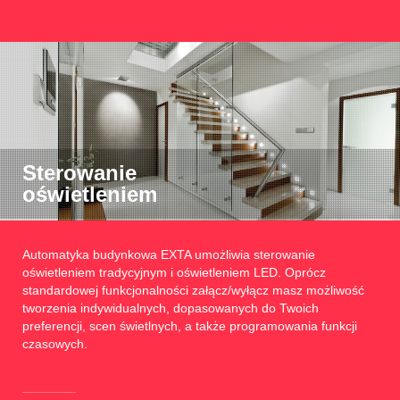
Sterowanie
oświetleniem
Automatyka budynkowa EXTA umożliwia sterowanie
oświetleniem tradycyjnym i oświetleniem LED. Oprócz
standardowej funkcjonalności załącz/wyłącz masz możliwość
tworzenia indywidualnych, dopasowanych do Twoich
preferencji, scen świetlnych, a także programowania funkcji
czasowych.