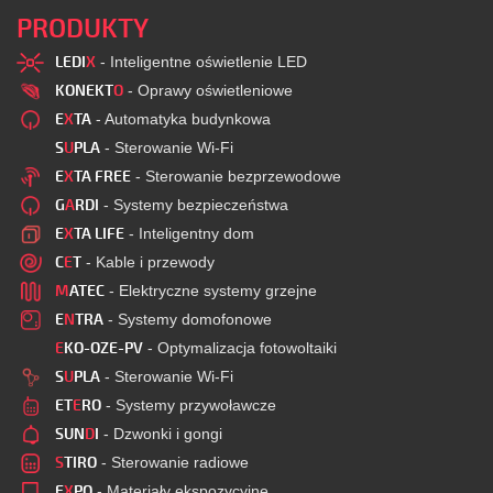
PRODUKTY
LEDI
X
- Inteligentne oświetlenie LED
KONEKT
O
- Oprawy oświetleniowe
E
X
TA
- Automatyka budynkowa
S
U
PLA
- Sterowanie Wi-Fi
E
X
TA FREE
- Sterowanie bezprzewodowe
G
A
RDI
- Systemy bezpieczeństwa
E
X
TA LIFE
- Inteligentny dom
C
E
T
- Kable i przewody
M
ATEC
- Elektryczne systemy grzejne
E
N
TRA
- Systemy domofonowe
E
KO-OZE-PV
- Optymalizacja fotowoltaiki
S
U
PLA
- Sterowanie Wi-Fi
ET
E
RO
- Systemy przywoławcze
SUN
D
I
- Dzwonki i gongi
S
TIRO
- Sterowanie radiowe
E
X
PO
- Materiały ekspozycyjne