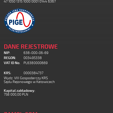
47 1050 1315 1000 0001 0144 6367
DANE REJESTROWE
NIP:
638-000-06-69
REGON:
003495338
VAT ID No.
PL6380000669
KRS:
0000384737
Wydz. VIII Gospodarczy KRS
Sądu Rejonowego w Katowicach
Kapital zakładowy:
758 000,00 PLN