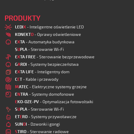
PRODUKTY
LEDI
X
- Inteligentne oświetlenie LED
KONEKT
O
- Oprawy oświetleniowe
E
X
TA
- Automatyka budynkowa
S
U
PLA
- Sterowanie Wi-Fi
E
X
TA FREE
- Sterowanie bezprzewodowe
G
A
RDI
- Systemy bezpieczeństwa
E
X
TA LIFE
- Inteligentny dom
C
E
T
- Kable i przewody
M
ATEC
- Elektryczne systemy grzejne
E
N
TRA
- Systemy domofonowe
E
KO-OZE-PV
- Optymalizacja fotowoltaiki
S
U
PLA
- Sterowanie Wi-Fi
ET
E
RO
- Systemy przywoławcze
SUN
D
I
- Dzwonki i gongi
S
TIRO
- Sterowanie radiowe