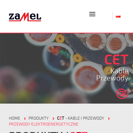
☰
CET
Kable
Przewody
HOME
PRODUKTY
C
E
T
- KABLE I PRZEWODY
PRZEWODY ELEKTROENERGETYCZNE