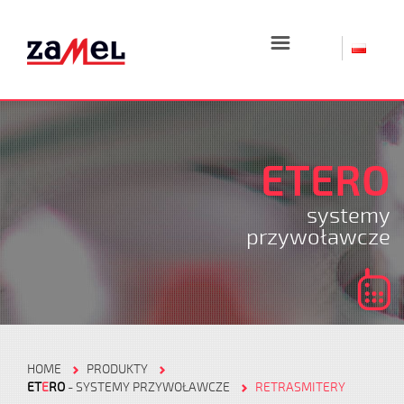
☰
ETERO
systemy
przywoławcze
HOME
PRODUKTY
ET
E
RO
- SYSTEMY PRZYWOŁAWCZE
RETRASMITERY