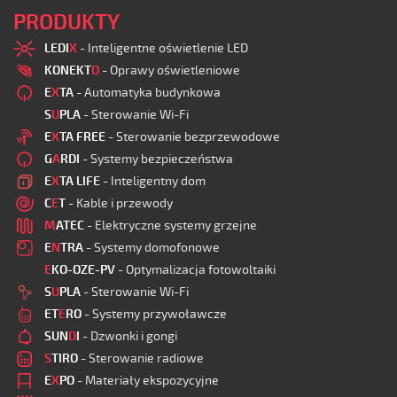
PRODUKTY
LEDI
X
- Inteligentne oświetlenie LED
KONEKT
O
- Oprawy oświetleniowe
E
X
TA
- Automatyka budynkowa
S
U
PLA
- Sterowanie Wi-Fi
E
X
TA FREE
- Sterowanie bezprzewodowe
G
A
RDI
- Systemy bezpieczeństwa
E
X
TA LIFE
- Inteligentny dom
C
E
T
- Kable i przewody
M
ATEC
- Elektryczne systemy grzejne
E
N
TRA
- Systemy domofonowe
E
KO-OZE-PV
- Optymalizacja fotowoltaiki
S
U
PLA
- Sterowanie Wi-Fi
ET
E
RO
- Systemy przywoławcze
SUN
D
I
- Dzwonki i gongi
S
TIRO
- Sterowanie radiowe
E
X
PO
- Materiały ekspozycyjne