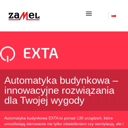
☰
EXTA
Automatyka budynkowa –
innowacyjne rozwiązania
dla Twojej wygody
Automatyka budynkowa EXTA to ponad 130 urządzeń, które
umożliwiają sterowanie nie tylko oświetleniem czy wentylacją, ale i