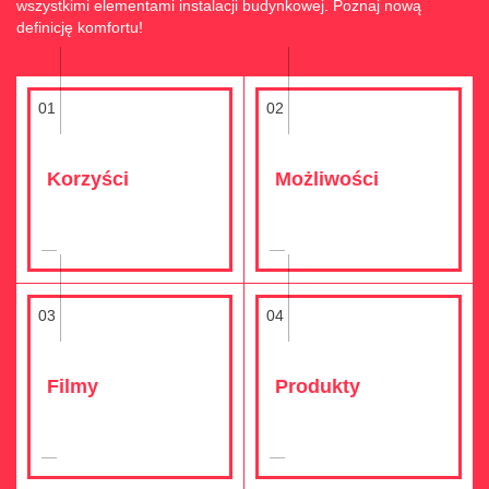
wszystkimi elementami instalacji budynkowej. Poznaj nową
definicję komfortu!
01
02
Korzyści
Możliwości
03
04
Filmy
Produkty