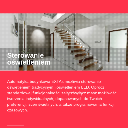
Sterowanie
oświetleniem
Automatyka budynkowa EXTA umożliwia sterowanie
oświetleniem tradycyjnym i oświetleniem LED. Oprócz
standardowej funkcjonalności załącz/wyłącz masz możliwość
tworzenia indywidualnych, dopasowanych do Twoich
preferencji, scen świetlnych, a także programowania funkcji
czasowych.