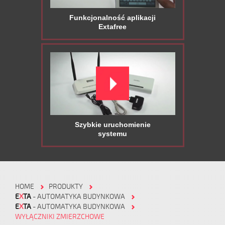
Funkcjonalność aplikacji
Extafree
Szybkie uruchomienie
systemu
HOME
PRODUKTY
E
X
TA
- AUTOMATYKA BUDYNKOWA
E
X
TA
- AUTOMATYKA BUDYNKOWA
WYŁĄCZNIKI ZMIERZCHOWE