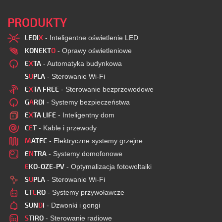
PRODUKTY
LEDI
X
- Inteligentne oświetlenie LED
KONEKT
O
- Oprawy oświetleniowe
E
X
TA
- Automatyka budynkowa
S
U
PLA
- Sterowanie Wi-Fi
E
X
TA FREE
- Sterowanie bezprzewodowe
G
A
RDI
- Systemy bezpieczeństwa
E
X
TA LIFE
- Inteligentny dom
C
E
T
- Kable i przewody
M
ATEC
- Elektryczne systemy grzejne
E
N
TRA
- Systemy domofonowe
E
KO-OZE-PV
- Optymalizacja fotowoltaiki
S
U
PLA
- Sterowanie Wi-Fi
ET
E
RO
- Systemy przywoławcze
SUN
D
I
- Dzwonki i gongi
S
TIRO
- Sterowanie radiowe