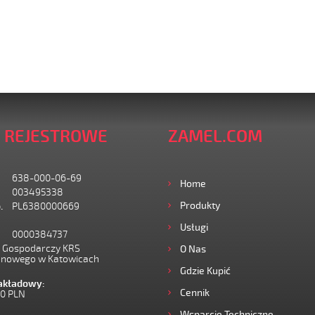
 REJESTROWE
ZAMEL.COM
638-000-06-69
Home
003495338
Produkty
.
PL6380000669
Usługi
0000384737
I Gospodarczy KRS
O Nas
onowego w Katowicach
Gdzie Kupić
zakładowy:
Cennik
00 PLN
Wsparcie Techniczne