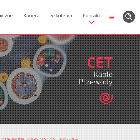
niczne
Kariera
Szkolenia
Kontakt
CET
Kable
Przewody
Y OPONOWE WARSZTATOWE 300/500V