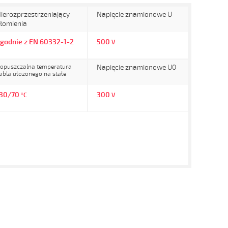
ierozprzestrzeniający
Napięcie znamionowe U
łomienia
godnie z EN 60332-1-2
500
V
opuszczalna temperatura
Napięcie znamionowe U0
abla ułożonego na stałe
-30/70
300
°C
V