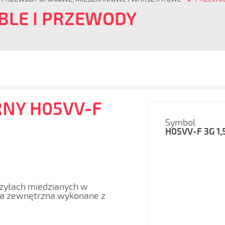
BLE I PRZEWODY
RNY H05VV-F
Symbol
H05VV-F 3G 1,
żyłach miedzianych w
pona zewnętrzna wykonane z