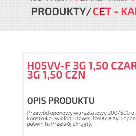
PRODUKTY
C
E
T
- KA
H05VV-F 3G 1,50 CZA
3G 1,50 CZN
OPIS PRODUKTU
Przewód oponowy warsztatowy 300/500 o 
konstrukcji wielodrutowej. Izolacja żył i o
polwinitu Przekrój okrągły.