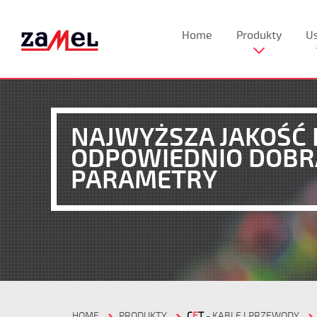
Home
Produkty
Us
NAJWYŻSZA JAKOŚĆ 
ODPOWIEDNIO DOB
PARAMETRY
HOME
PRODUKTY
C
E
T
- KABLE I PRZEWODY