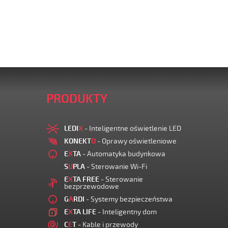
PRODUKTY
LEDI
X
- Inteligentne oświetlenie LED
KONEKT
O
- Oprawy oświetleniowe
E
X
TA
- Automatyka budynkowa
S
U
PLA
- Sterowanie Wi-Fi
E
X
TA FREE
- Sterowanie
bezprzewodowe
G
A
RDI
- Systemy bezpieczeństwa
E
X
TA LIFE
- Inteligentny dom
C
E
T
- Kable i przewody