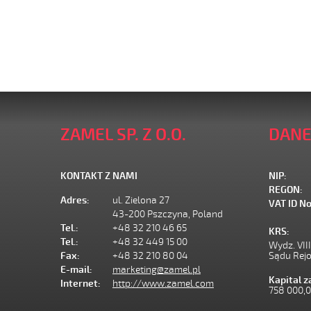
ZAMEL SP. Z O.O.
DANE
KONTAKT Z NAMI
NIP:
REGON:
Adres:
ul. Zielona 27
VAT ID No
43-200 Pszczyna, Poland
Tel.:
+48 32 210 46 65
KRS:
Tel.:
+48 32 449 15 00
Wydz. VII
Fax:
+48 32 210 80 04
Sądu Rej
E-mail:
marketing@zamel.pl
Kapital 
Internet:
http://www.zamel.com
758 000,