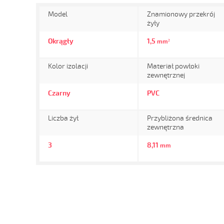
Model
Znamionowy przekrój
żyły
Okrągły
1,5
mm²
Kolor izolacji
Materiał powłoki
zewnętrznej
Czarny
PVC
Liczba żył
Przybliżona średnica
zewnętrzna
3
8,11
mm