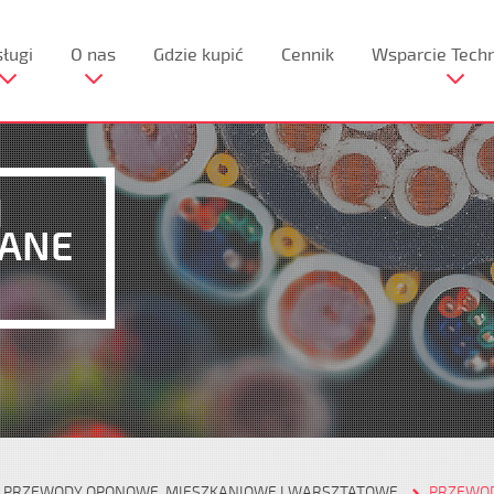
ługi
O nas
Gdzie kupić
Cennik
Wsparcie Tech
I
RANE
PRZEWODY OPONOWE, MIESZKANIOWE I WARSZTATOWE
PRZEWOD