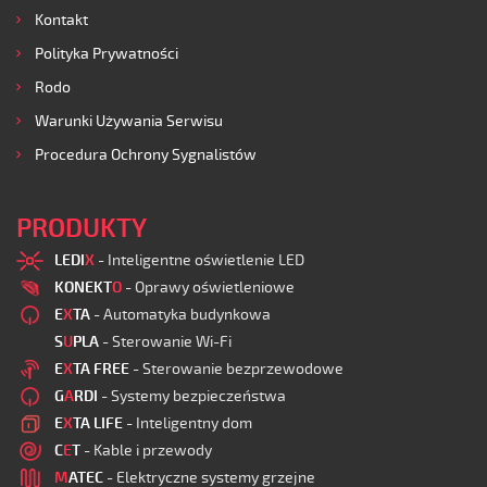
Kontakt
Polityka Prywatności
Rodo
Warunki Używania Serwisu
Procedura Ochrony Sygnalistów
PRODUKTY
LEDI
X
- Inteligentne oświetlenie LED
KONEKT
O
- Oprawy oświetleniowe
E
X
TA
- Automatyka budynkowa
S
U
PLA
- Sterowanie Wi-Fi
E
X
TA FREE
- Sterowanie bezprzewodowe
G
A
RDI
- Systemy bezpieczeństwa
E
X
TA LIFE
- Inteligentny dom
C
E
T
- Kable i przewody
M
ATEC
- Elektryczne systemy grzejne