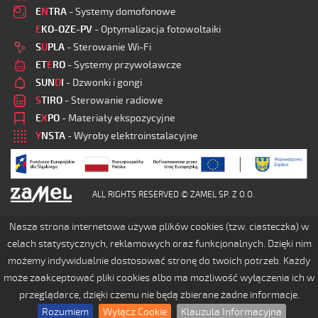
E
N
TRA
- Systemy domofonowe
E
KO-OZE-PV
- Optymalizacja fotowoltaiki
S
U
PLA
- Sterowanie Wi-Fi
ET
E
RO
- Systemy przywoławcze
SUN
D
I
- Dzwonki i gongi
S
TIRO
- Sterowanie radiowe
E
X
PO
- Materiały ekspozycyjne
Y
NSTA
- Wyroby elektroinstalacyjne
ALL RIGHTS RESERVED © ZAMEL SP. Z O.O.
Nasza strona internetowa używa plików cookies (tzw. ciasteczka) w
celach statystycznych, reklamowych oraz funkcjonalnych. Dzięki nim
możemy indywidualnie dostosować stronę do twoich potrzeb. Każdy
może zaakceptować pliki cookies albo ma możliwość wyłączenia ich w
przeglądarce, dzięki czemu nie będą zbierane żadne informacje.
Rozumiem
Wyłącz Cookie
Klauzula Informacyjna