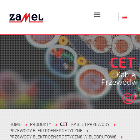
☰
CET
Kable
Przewody
HOME
PRODUKTY
C
E
T
- KABLE I PRZEWODY
PRZEWODY ELEKTROENERGETYCZNE
PRZEWODY ELEKTROENERGETYCZNE WIELODRUTOWE