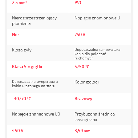
2,5
PVC
mm²
Nierozprzestrzeniający
Napięcie znamionowe U
płomienia
Nie
750
V
Klasa żyły
Dopuszczalna temperatura
kabla dla połączeń
ruchomych
Klasa 5 = giętki
5/50
°C
Dopuszczalna temperatura
Kolor izolacji
kabla ułożonego na stałe
-30/70
Brązowy
°C
Napięcie znamionowe U0
Przybliżona średnica
zewnętrzna
450
3,59
V
mm