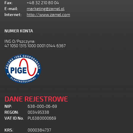
Fax:
+48 32 210 80 04
E-mail:
marketing@zamel.pl
Internet:
http://www.zamel.com
NUMER KONTA
ING O/Pszczyna:
47 1050 1315 1000 0001 0144 6367
DANE REJESTROWE
NIP:
638-000-06-69
REGON:
003495338
VAT ID No.
PL6380000669
KRS:
0000384737