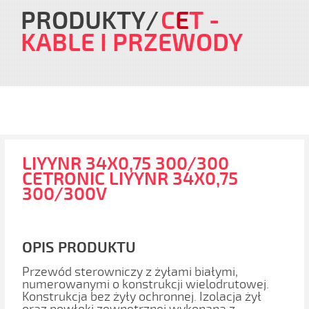
PRODUKTY
C
E
T
-
KABLE I PRZEWODY
LIYYNR 34X0,75 300/300
CETRONIC LIYYNR 34X0,75
300/300V
OPIS PRODUKTU
Przewód sterowniczy z żyłami białymi,
numerowanymi o konstrukcji wielodrutowej.
Konstrukcja bez żyły ochronnej. Izolacja żył