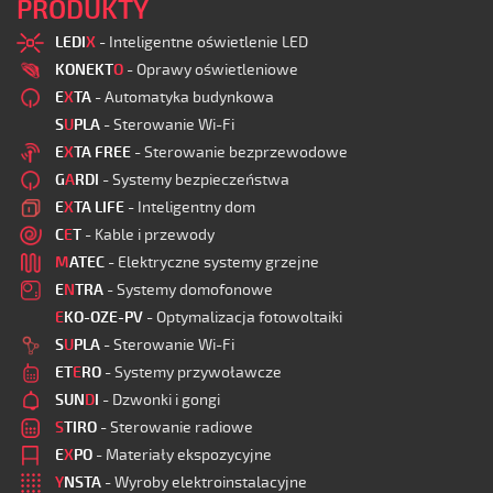
PRODUKTY
LEDI
X
- Inteligentne oświetlenie LED
KONEKT
O
- Oprawy oświetleniowe
E
X
TA
- Automatyka budynkowa
S
U
PLA
- Sterowanie Wi-Fi
E
X
TA FREE
- Sterowanie bezprzewodowe
G
A
RDI
- Systemy bezpieczeństwa
E
X
TA LIFE
- Inteligentny dom
C
E
T
- Kable i przewody
M
ATEC
- Elektryczne systemy grzejne
E
N
TRA
- Systemy domofonowe
E
KO-OZE-PV
- Optymalizacja fotowoltaiki
S
U
PLA
- Sterowanie Wi-Fi
ET
E
RO
- Systemy przywoławcze
SUN
D
I
- Dzwonki i gongi
S
TIRO
- Sterowanie radiowe
E
X
PO
- Materiały ekspozycyjne
Y
NSTA
- Wyroby elektroinstalacyjne