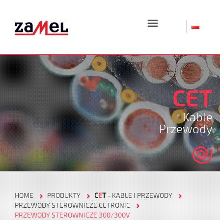
☰
CET
Kable
Przewody
HOME
PRODUKTY
C
E
T
- KABLE I PRZEWODY
PRZEWODY STEROWNICZE CETRONIC
PRZEWODY STEROWNICZE 300/300V