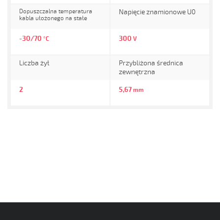
Dopuszczalna temperatura
Napięcie znamionowe U0
kabla ułożonego na stałe
-30/70
300
°C
V
Liczba żył
Przybliżona średnica
zewnętrzna
2
5,67
mm