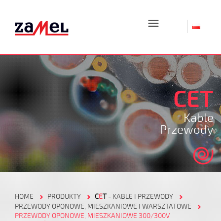
☰
CET
Kable
Przewody
HOME
PRODUKTY
C
E
T
- KABLE I PRZEWODY
PRZEWODY OPONOWE, MIESZKANIOWE I WARSZTATOWE
PRZEWODY OPONOWE, MIESZKANIOWE 300/300V