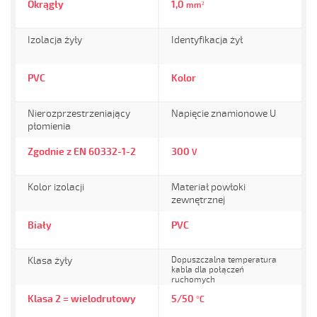
Okrągły
1,0
mm²
Izolacja żyły
Identyfikacja żył
PVC
Kolor
Nierozprzestrzeniający
Napięcie znamionowe U
płomienia
Zgodnie z EN 60332-1-2
300
V
Kolor izolacji
Materiał powłoki
zewnętrznej
Biały
PVC
Klasa żyły
Dopuszczalna temperatura
kabla dla połączeń
ruchomych
Klasa 2 = wielodrutowy
5/50
°C