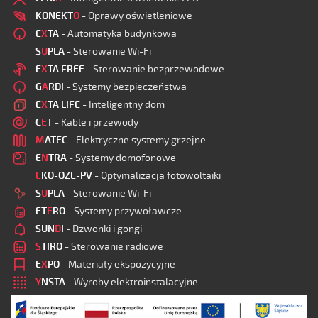
KONEKT
O
- Oprawy oświetleniowe
E
X
TA
- Automatyka budynkowa
S
U
PLA
- Sterowanie Wi-Fi
E
X
TA FREE
- Sterowanie bezprzewodowe
G
A
RDI
- Systemy bezpieczeństwa
E
X
TA LIFE
- Inteligentny dom
C
E
T
- Kable i przewody
M
ATEC
- Elektryczne systemy grzejne
E
N
TRA
- Systemy domofonowe
E
KO-OZE-PV
- Optymalizacja fotowoltaiki
S
U
PLA
- Sterowanie Wi-Fi
ET
E
RO
- Systemy przywoławcze
SUN
D
I
- Dzwonki i gongi
S
TIRO
- Sterowanie radiowe
E
X
PO
- Materiały ekspozycyjne
Y
NSTA
- Wyroby elektroinstalacyjne