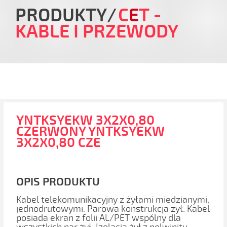
PRODUKTY
C
E
T
-
KABLE I PRZEWODY
YNTKSYEKW 3X2X0,80
CZERWONY YNTKSYEKW
3X2X0,80 CZE
OPIS PRODUKTU
Kabel telekomunikacyjny z żyłami miedzianymi,
jednodrutowymi. Parowa konstrukcja żył. Kabel
posiada ekran z folii AL/PET wspólny dla