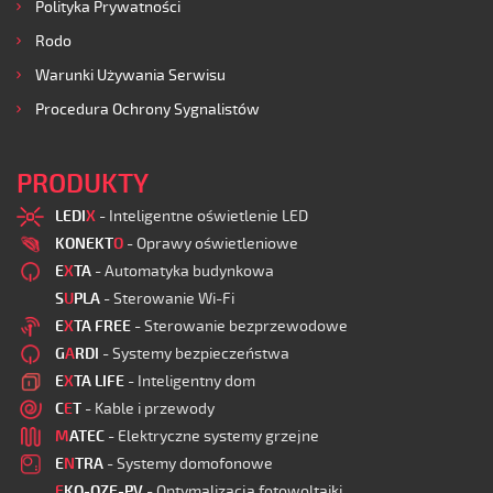
Polityka Prywatności
Rodo
Warunki Używania Serwisu
Procedura Ochrony Sygnalistów
PRODUKTY
LEDI
X
- Inteligentne oświetlenie LED
KONEKT
O
- Oprawy oświetleniowe
E
X
TA
- Automatyka budynkowa
S
U
PLA
- Sterowanie Wi-Fi
E
X
TA FREE
- Sterowanie bezprzewodowe
G
A
RDI
- Systemy bezpieczeństwa
E
X
TA LIFE
- Inteligentny dom
C
E
T
- Kable i przewody
M
ATEC
- Elektryczne systemy grzejne
E
N
TRA
- Systemy domofonowe
E
KO-OZE-PV
- Optymalizacja fotowoltaiki