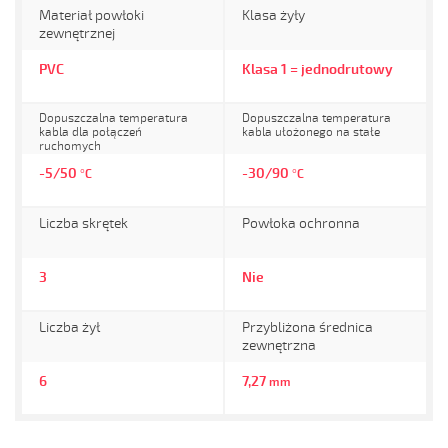
Materiał powłoki
Klasa żyły
zewnętrznej
PVC
Klasa 1 = jednodrutowy
Dopuszczalna temperatura
Dopuszczalna temperatura
kabla dla połączeń
kabla ułożonego na stałe
ruchomych
-5/50
-30/90
°C
°C
Liczba skrętek
Powłoka ochronna
3
Nie
Liczba żył
Przybliżona średnica
zewnętrzna
6
7,27
mm