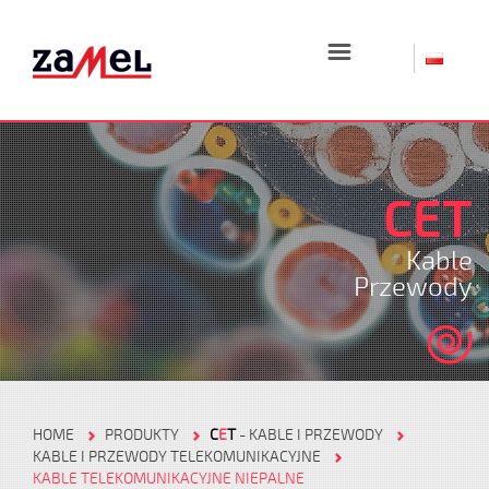
☰
CET
Kable
Przewody
HOME
PRODUKTY
C
E
T
- KABLE I PRZEWODY
KABLE I PRZEWODY TELEKOMUNIKACYJNE
KABLE TELEKOMUNIKACYJNE NIEPALNE