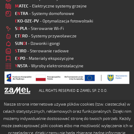
M
ATEC
- Elektryczne systemy grzejne
E
N
TRA
- Systemy domofonowe
E
KO-OZE-PV
- Optymalizacja fotowoltaiki
S
U
PLA
- Sterowanie Wi-Fi
ET
E
RO
- Systemy przywoławcze
SUN
D
I
- Dzwonki i gongi
S
TIRO
- Sterowanie radiowe
E
X
PO
- Materiały ekspozycyjne
Y
NSTA
- Wyroby elektroinstalacyjne
ALL RIGHTS RESERVED © ZAMEL SP. Z O.O.
Nasza strona internetowa używa plików cookies (tzw. ciasteczka) w
celach statystycznych, reklamowych oraz funkcjonalnych. Dzięki nim
możemy indywidualnie dostosować stronę do twoich potrzeb. Każdy
może zaakceptować pliki cookies albo ma możliwość wyłączenia ich w
przeglądarce, dzięki czemu nie będą zbierane żadne informacje.