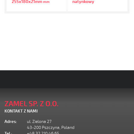
255x180x21mm
natynkowy
mm
ZAMEL SP. Z O.O.
KONTAKT Z NAMI
Adres:
ul. Zielona 27
43-200 Pszczyna, Poland
Tel.:
+48 32 210 46 65