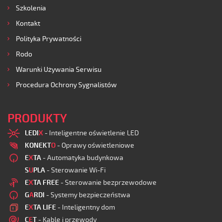
Szkolenia
Kontakt
Polityka Prywatności
Rodo
Warunki Używania Serwisu
Procedura Ochrony Sygnalistów
PRODUKTY
LEDI
X
- Inteligentne oświetlenie LED
KONEKT
O
- Oprawy oświetleniowe
E
X
TA
- Automatyka budynkowa
S
U
PLA
- Sterowanie Wi-Fi
E
X
TA FREE
- Sterowanie bezprzewodowe
G
A
RDI
- Systemy bezpieczeństwa
E
X
TA LIFE
- Inteligentny dom
C
E
T
- Kable i przewody