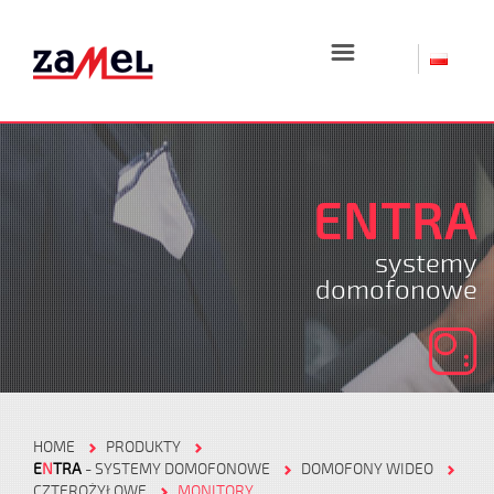
☰
ENTRA
systemy
domofonowe
HOME
PRODUKTY
E
N
TRA
- SYSTEMY DOMOFONOWE
DOMOFONY WIDEO
CZTEROŻYŁOWE
MONITORY