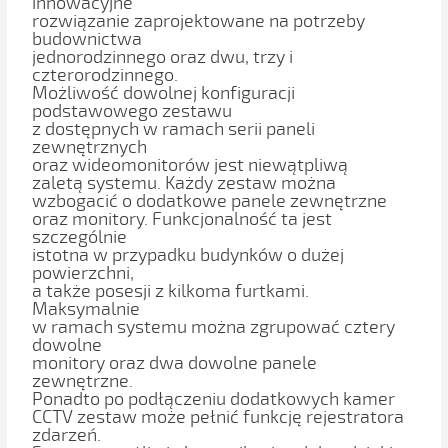
innowacyjne
rozwiązanie zaprojektowane na potrzeby
budownictwa
jednorodzinnego oraz dwu, trzy i
czterorodzinnego.
Możliwość dowolnej konfiguracji
podstawowego zestawu
z dostępnych w ramach serii paneli
zewnętrznych
oraz wideomonitorów jest niewątpliwą
zaletą systemu. Każdy zestaw można
wzbogacić o dodatkowe panele zewnętrzne
oraz monitory. Funkcjonalność ta jest
szczególnie
istotna w przypadku budynków o dużej
powierzchni,
a także posesji z kilkoma furtkami.
Maksymalnie
w ramach systemu można zgrupować cztery
dowolne
monitory oraz dwa dowolne panele
zewnętrzne.
Ponadto po podłączeniu dodatkowych kamer
CCTV zestaw może pełnić funkcję rejestratora
zdarzeń.