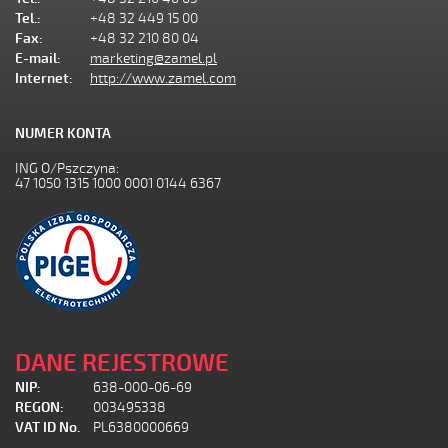
Tel.:
+48 32 449 15 00
Fax:
+48 32 210 80 04
E-mail:
marketing@zamel.pl
Internet:
http://www.zamel.com
NUMER KONTA
ING O/Pszczyna:
47 1050 1315 1000 0001 0144 6367
DANE REJESTROWE
NIP:
638-000-06-69
REGON:
003495338
VAT ID No.
PL6380000669