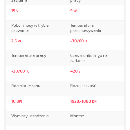
zasilania
pracy
15
9
V
W
Pobór mocy w trybie
Temperatura
czuwania
przechowywania
2,5
-30/60
W
°C
Temperatura pracy
Czas monitoringu na
żądanie
-30/60
420
°C
s
Rozmiar ekranu
Rozdzielczość
10
1920x1080
DPI
DPI
Wymiary urządzenia
Montaż