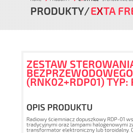
PRODUKTY
E
X
TA FR
ZESTAW STEROWANI
BEZPRZEWODOWEGO
(RNK02+RDP01) TYP:
OPIS PRODUKTU
Radiowy ściemniacz dopuszkowy RDP-01 ws
tradycyjnymi oraz lampami halogenowymi za
transformator elektroniczny lub toroidalny. 