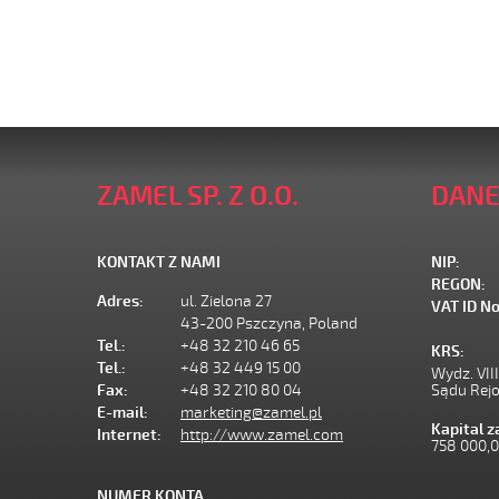
ZAMEL SP. Z O.O.
DANE
KONTAKT Z NAMI
NIP:
REGON:
Adres:
ul. Zielona 27
VAT ID No
43-200 Pszczyna, Poland
Tel.:
+48 32 210 46 65
KRS:
Tel.:
+48 32 449 15 00
Wydz. VII
Fax:
+48 32 210 80 04
Sądu Rej
E-mail:
marketing@zamel.pl
Kapital 
Internet:
http://www.zamel.com
758 000,
NUMER KONTA