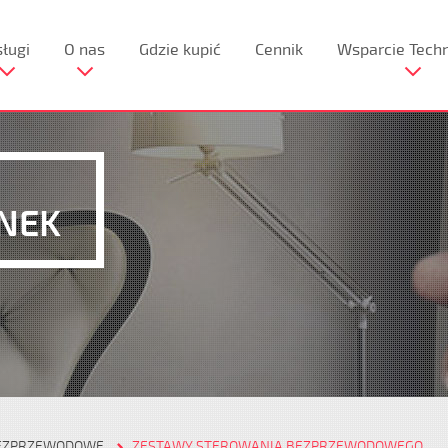
ługi
O nas
Gdzie kupić
Cennik
Wsparcie Tech
NEK
BEZPRZEWODOWE
ZESTAWY STEROWANIA BEZPRZEWODOWEGO