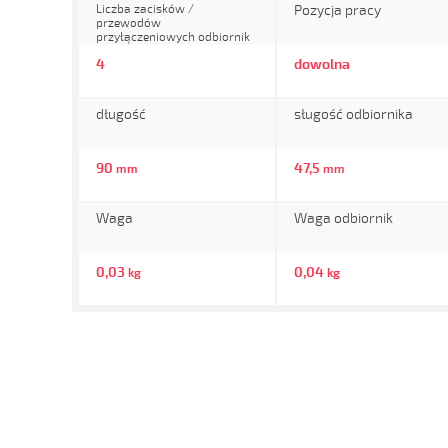
Liczba zacisków /
Pozycja pracy
przewodów
przyłączeniowych odbiornik
4
dowolna
długość
sługość odbiornika
90
47,5
mm
mm
Waga
Waga odbiornik
0,03
0,04
kg
kg