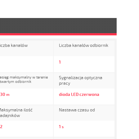
iczba kanałów
Liczba kanałów odbiornik
1
asięg maksymalny w terenie
Sygnalizacja optyczna
twartym odbiornik
pracy
230
dioda LED czerwona
m
aksymalna ilość
Nastawa czasu od
adajników
2
1
s