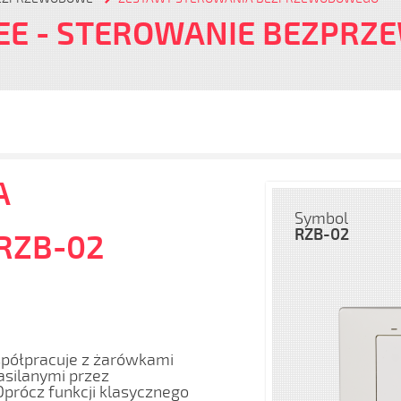
EE
- STEROWANIE BEZPR
A
Symbol
RZB-02
 RZB-02
półpracuje z żarówkami
silanymi przez
Oprócz funkcji klasycznego