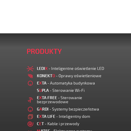
PRODUKTY
LEDI
X
- Inteligentne oświetlenie LED
KONEKT
O
- Oprawy oświetleniowe
E
X
TA
- Automatyka budynkowa
S
U
PLA
- Sterowanie Wi-Fi
E
X
TA FREE
- Sterowanie
bezprzewodowe
G
A
RDI
- Systemy bezpieczeństwa
E
X
TA LIFE
- Inteligentny dom
C
E
T
- Kable i przewody