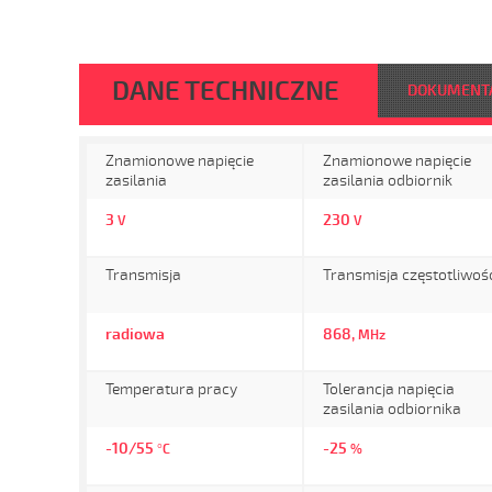
DANE TECHNICZNE
DOKUMENT
Znamionowe napięcie
Znamionowe napięcie
zasilania
zasilania odbiornik
3
230
V
V
Transmisja
Transmisja częstotliwoś
radiowa
868,
MHz
Temperatura pracy
Tolerancja napięcia
zasilania odbiornika
-10/55
-25
°C
%