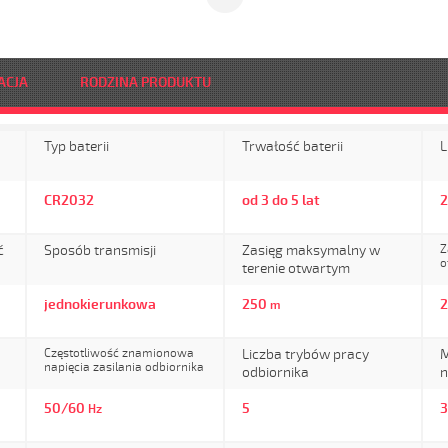
ACJA
RODZINA PRODUKTU
Typ baterii
Trwałość baterii
L
CR2032
od 3 do 5 lat
2
ć
Sposób transmisji
Zasięg maksymalny w
Z
o
terenie otwartym
jednokierunkowa
250
m
Częstotliwość znamionowa
Liczba trybów pracy
M
napięcia zasilania odbiornika
odbiornika
n
50/60
5
3
Hz