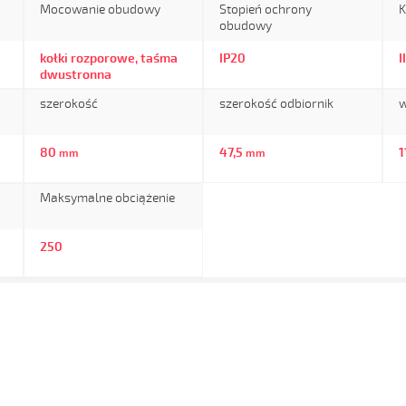
Mocowanie obudowy
Stopień ochrony
K
obudowy
kołki rozporowe, taśma
IP20
II
dwustronna
szerokość
szerokość odbiornik
w
80
47,5
1
mm
mm
Maksymalne obciążenie
250