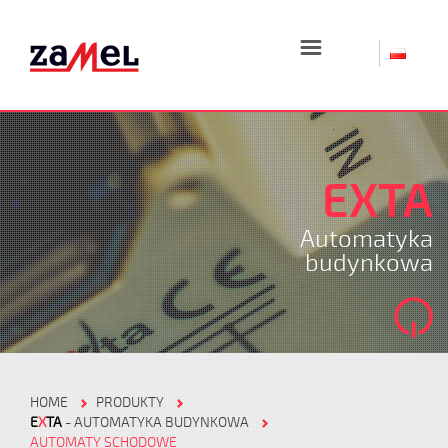
☰
EXTA
Automatyka
budynkowa
HOME
PRODUKTY
E
X
TA
- AUTOMATYKA BUDYNKOWA
AUTOMATY SCHODOWE