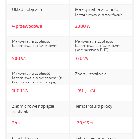
Układ połączeń
Maksymalna zdolność
łączeniowa dla żarówek
4 przewodowa
2000
W
Maksymalna zdolność
Maksymalna zdolność
łączeniowa dla świetlówek
łączeniowa dla świetlówek
(kompensacja DUO)
500
750
VA
VA
Maksymalna zdolność
Zaciski zasilania
łączeniowa dla świetlówek (z
kompensacją równoległą)
1000
-/AC , +/AC
VA
Znamionowe napięcie
Temperatura pracy
zasilania
24
-20/45
V
°C
Częstotliwość
Zakres nastaw czasu t