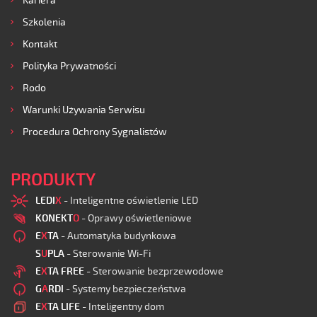
Kariera
Szkolenia
Kontakt
Polityka Prywatności
Rodo
Warunki Używania Serwisu
Procedura Ochrony Sygnalistów
PRODUKTY
LEDI
X
- Inteligentne oświetlenie LED
KONEKT
O
- Oprawy oświetleniowe
E
X
TA
- Automatyka budynkowa
S
U
PLA
- Sterowanie Wi-Fi
E
X
TA FREE
- Sterowanie bezprzewodowe
G
A
RDI
- Systemy bezpieczeństwa
E
X
TA LIFE
- Inteligentny dom