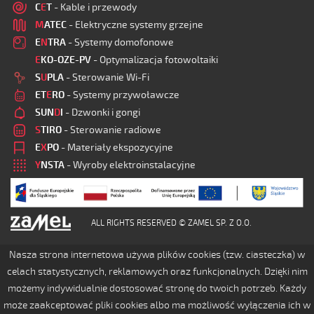
C
E
T
- Kable i przewody
M
ATEC
- Elektryczne systemy grzejne
E
N
TRA
- Systemy domofonowe
E
KO-OZE-PV
- Optymalizacja fotowoltaiki
S
U
PLA
- Sterowanie Wi-Fi
ET
E
RO
- Systemy przywoławcze
SUN
D
I
- Dzwonki i gongi
S
TIRO
- Sterowanie radiowe
E
X
PO
- Materiały ekspozycyjne
Y
NSTA
- Wyroby elektroinstalacyjne
ALL RIGHTS RESERVED © ZAMEL SP. Z O.O.
Nasza strona internetowa używa plików cookies (tzw. ciasteczka) w
celach statystycznych, reklamowych oraz funkcjonalnych. Dzięki nim
możemy indywidualnie dostosować stronę do twoich potrzeb. Każdy
może zaakceptować pliki cookies albo ma możliwość wyłączenia ich w