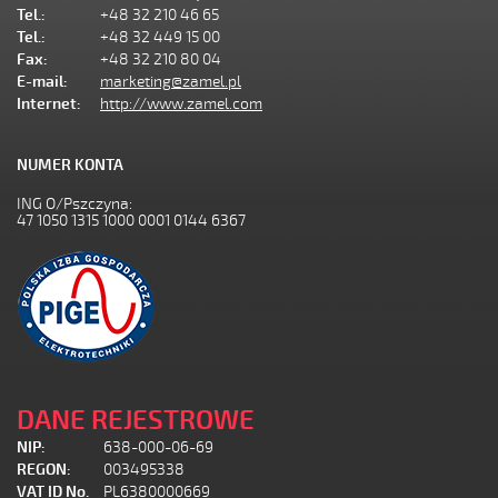
Tel.:
+48 32 210 46 65
Tel.:
+48 32 449 15 00
Fax:
+48 32 210 80 04
E-mail:
marketing@zamel.pl
Internet:
http://www.zamel.com
NUMER KONTA
ING O/Pszczyna:
47 1050 1315 1000 0001 0144 6367
DANE REJESTROWE
NIP:
638-000-06-69
REGON:
003495338
VAT ID No.
PL6380000669