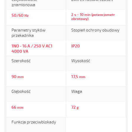
znamionowa
2 s ÷ 10 min (potencjometr
50/60
Hz
obrotowy)
Parametry styków
Stopień ochrony obudowy
przekaźnika
1NO - 16 A / 250 V AC1
IP20
4000 VA
Szerokość
Wysokość
90
17,5
mm
mm
Głębokość
Waga
66
72
mm
g
Funkcja przeciwblokady