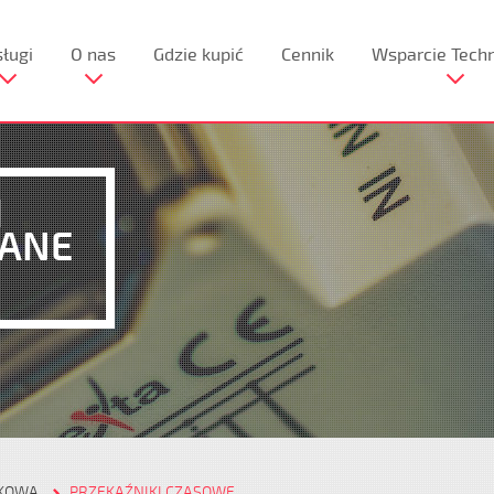
ługi
O nas
Gdzie kupić
Cennik
Wsparcie Tech
I
RANE
NKOWA
PRZEKAŹNIKI CZASOWE