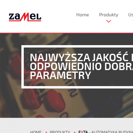
Home
Produkty
Us
NAJWYŻSZA JAKOŚĆ 
ODPOWIEDNIO DOB
PARAMETRY
HOME
PRODUKTY
E
X
TA
- AUTOMATYKA BUDY