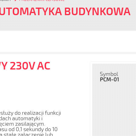
AUTOMATYKA BUDYNKOWA
Y 230V AC
Symbol
PCM-01
uży do realizacji funkcji
dach automatyki i
ęciem zasilającym.
su od 0,1 sekundy do 10
 stałe załączenie lub