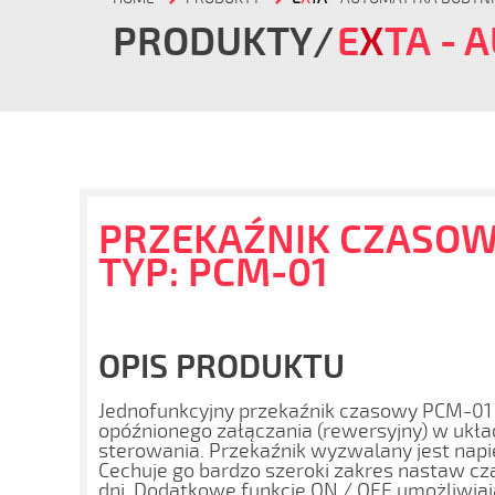
PRODUKTY
E
X
TA
- 
PRZEKAŹNIK CZASOW
TYP: PCM-01
OPIS PRODUKTU
Jednofunkcyjny przekaźnik czasowy PCM-01 sł
opóźnionego załączania (rewersyjny) w ukła
sterowania. Przekaźnik wyzwalany jest napi
Cechuje go bardzo szeroki zakres nastaw cza
dni. Dodatkowe funkcje ON / OFF umożliwiają