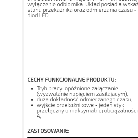
wyłączenie odbiornika. Układ posiad a wskaźn
stanu przekaźnika oraz odmierzania czasu 
diod LED.
CECHY FUNKCJONALNE PRODUKTU:
Tryb pracy: opóźnione załączanie
(wyzwalanie napięciem zasilającym),
duża dokładność odmierzanego czasu,
wyjście przekaźnikowe - jeden styk
przełączny o maksymalnej obciążalności
A,
ZASTOSOWANIE: