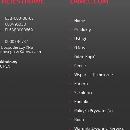
 REJESTROWE
ZAMEL.COM
638-000-06-69
Home
003495338
Produkty
.
PL6380000669
Usługi
0000384737
I Gospodarczy KRS
O Nas
onowego w Katowicach
Gdzie Kupić
zakładowy:
Cennik
00 PLN
Wsparcie Techniczne
Kariera
Szkolenia
Kontakt
Polityka Prywatności
Rodo
Warunki Używania Serwisu