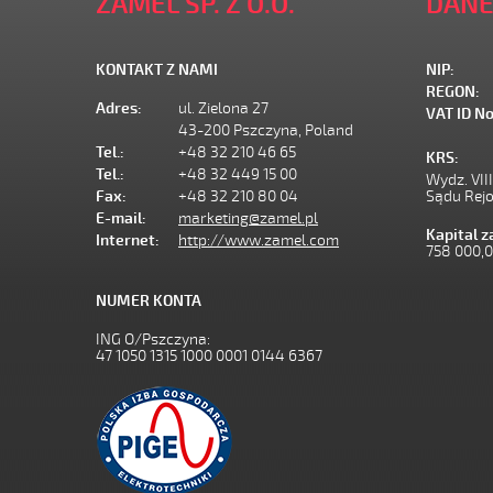
ZAMEL SP. Z O.O.
DANE
KONTAKT Z NAMI
NIP:
REGON:
Adres:
ul. Zielona 27
VAT ID No
43-200 Pszczyna, Poland
Tel.:
+48 32 210 46 65
KRS:
Tel.:
+48 32 449 15 00
Wydz. VII
Fax:
+48 32 210 80 04
Sądu Rej
E-mail:
marketing@zamel.pl
Kapital 
Internet:
http://www.zamel.com
758 000,
NUMER KONTA
ING O/Pszczyna:
47 1050 1315 1000 0001 0144 6367