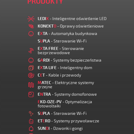
PRODUKTY
LEDI
X
- Inteligentne oświetlenie LED
KONEKT
O
- Oprawy oświetleniowe
E
X
TA
- Automatyka budynkowa
S
U
PLA
- Sterowanie Wi-Fi
E
X
TA FREE
- Sterowanie
bezprzewodowe
G
A
RDI
- Systemy bezpieczeństwa
E
X
TA LIFE
- Inteligentny dom
C
E
T
- Kable i przewody
M
ATEC
- Elektryczne systemy
grzejne
E
N
TRA
- Systemy domofonowe
E
KO-OZE-PV
- Optymalizacja
fotowoltaiki
S
U
PLA
- Sterowanie Wi-Fi
ET
E
RO
- Systemy przywoławcze
SUN
D
I
- Dzwonki i gongi