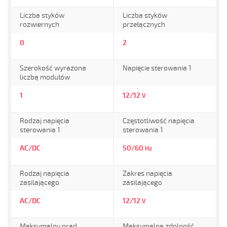
Liczba styków
Liczba styków
rozwiernych
przełącznych
0
2
Szerokość wyrażona
Napięcie sterowania 1
liczbą modułów
1
12/12
V
Rodzaj napięcia
Częstotliwość napięcia
sterowania 1
sterowania 1
AC/DC
50/60
Hz
Rodzaj napięcia
Zakres napięcia
zasilającego
zasilającego
AC/DC
12/12
V
Maksymalny prąd
Maksymalna zdolność