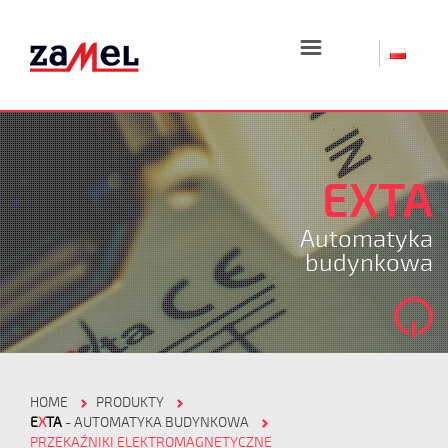
☰
EXTA
Automatyka
budynkowa
HOME
PRODUKTY
E
X
TA
- AUTOMATYKA BUDYNKOWA
PRZEKAŹNIKI ELEKTROMAGNETYCZNE