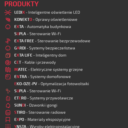
PRODUKTY
LEDI
X
- Inteligentne oświetlenie LED
KONEKT
O
- Oprawy oświetleniowe
E
X
TA
- Automatyka budynkowa
S
U
PLA
- Sterowanie Wi-Fi
E
X
TA FREE
- Sterowanie bezprzewodowe
G
A
RDI
- Systemy bezpieczeństwa
E
X
TA LIFE
- Inteligentny dom
C
E
T
- Kable i przewody
M
ATEC
- Elektryczne systemy grzejne
E
N
TRA
- Systemy domofonowe
E
KO-OZE-PV
- Optymalizacja fotowoltaiki
S
U
PLA
- Sterowanie Wi-Fi
ET
E
RO
- Systemy przywoławcze
SUN
D
I
- Dzwonki i gongi
S
TIRO
- Sterowanie radiowe
E
X
PO
- Materiały ekspozycyjne
Y
NSTA
- Wyroby elektroinstalacyjne