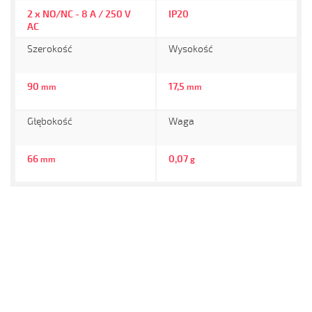
2 x NO/NC - 8 A / 250 V
IP20
AC
Szerokość
Wysokość
90
17,5
mm
mm
Głębokość
Waga
66
0,07
mm
g