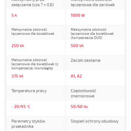
załączania (cos ? = 0,6)
łączeniowa dla żarówek
5
1000
A
W
Maksymalna zdolność
Maksymalna zdolność
łączeniowa dla świetlówek
łączeniowa dla świetlówek
(kompensacja DUO)
250
500
VA
VA
Maksymalna zdolność
Zaciski zasilania
łączeniowa dla świetlówek (z
kompensacją równoległą)
375
A1, A2
VA
Temperatura pracy
Częstotliwość
znamionowa
- 20/45
50/60
°C
Hz
Parametry styków
Stopień ochrony obudowy
przekaźnika