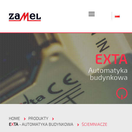
☰
EXTA
Automatyka
budynkowa
HOME
PRODUKTY
E
X
TA
- AUTOMATYKA BUDYNKOWA
ŚCIEMNIACZE