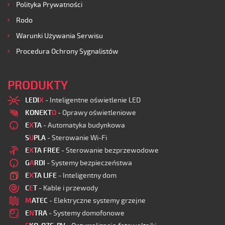
Polityka Prywatności
Rodo
Warunki Używania Serwisu
Procedura Ochrony Sygnalistów
PRODUKTY
LEDI
X
- Inteligentne oświetlenie LED
KONEKT
O
- Oprawy oświetleniowe
E
X
TA
- Automatyka budynkowa
S
U
PLA
- Sterowanie Wi-Fi
E
X
TA FREE
- Sterowanie bezprzewodowe
G
A
RDI
- Systemy bezpieczeństwa
E
X
TA LIFE
- Inteligentny dom
C
E
T
- Kable i przewody
M
ATEC
- Elektryczne systemy grzejne
E
N
TRA
- Systemy domofonowe