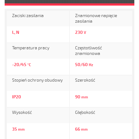
Zaciski zasilania
Znamionowe napięcie
zasilania
L, N
230
V
Temperatura pracy
Częstotliwość
znamionowa
-20/45
50/60
°C
Hz
Stopień ochrony obudowy
Szerokość
IP20
90
mm
Wysokość
Głębokość
35
66
mm
mm