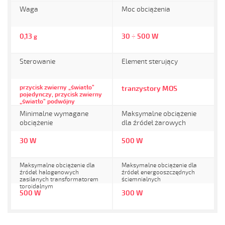
Waga
Moc obciążenia
0,13
30 ÷ 500 W
g
Sterowanie
Element sterujący
przycisk zwierny „światło”
tranzystory MOS
pojedynczy, przycisk zwierny
„światło” podwójny
Minimalne wymagane
Maksymalne obciążenie
obciążenie
dla źródeł żarowych
30 W
500 W
Maksymalne obciążenie dla
Maksymalne obciążenie dla
źródeł halogenowych
źródeł energooszczędnych
zasilanych transformatorem
ściemnialnych
toroidalnym
500 W
300 W