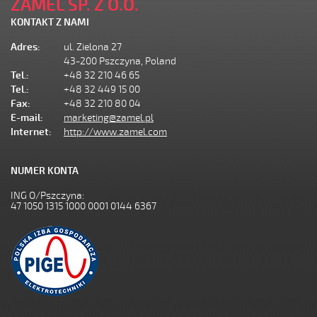
ZAMEL SP. Z O.O.
KONTAKT Z NAMI
Adres:
ul. Zielona 27
43-200 Pszczyna, Poland
Tel.:
+48 32 210 46 65
Tel.:
+48 32 449 15 00
Fax:
+48 32 210 80 04
E-mail:
marketing@zamel.pl
Internet:
http://www.zamel.com
NUMER KONTA
ING O/Pszczyna:
47 1050 1315 1000 0001 0144 6367