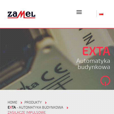
☰
EXTA
Automatyka
budynkowa
HOME
PRODUKTY
E
X
TA
- AUTOMATYKA BUDYNKOWA
ZASILACZE IMPULSOWE