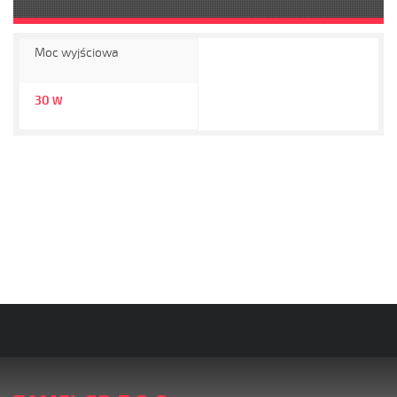
Moc wyjściowa
30
W