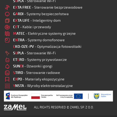
S
U
PLA
- Sterowanie Wi-Fi
E
X
TA FREE
- Sterowanie bezprzewodowe
G
A
RDI
- Systemy bezpieczeństwa
E
X
TA LIFE
- Inteligentny dom
C
E
T
- Kable i przewody
M
ATEC
- Elektryczne systemy grzejne
E
N
TRA
- Systemy domofonowe
E
KO-OZE-PV
- Optymalizacja fotowoltaiki
S
U
PLA
- Sterowanie Wi-Fi
ET
E
RO
- Systemy przywoławcze
SUN
D
I
- Dzwonki i gongi
S
TIRO
- Sterowanie radiowe
E
X
PO
- Materiały ekspozycyjne
Y
NSTA
- Wyroby elektroinstalacyjne
ALL RIGHTS RESERVED © ZAMEL SP. Z O.O.