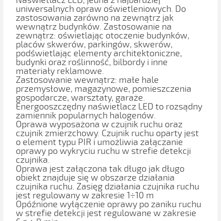
Naświetlacz LED, jedna z najbardziej
uniwersalnych opraw oświetleniowych. Do
zastosowania zarówno na zewnątrz jak
wewnątrz budynków. Zastosowanie na
zewnątrz: oświetlając otoczenie budynków,
placów skwerów, parkingów, skwerów,
podświetlając elementy architektoniczne,
budynki oraz roślinność, bilbordy i inne
materiały reklamowe.
Zastosowanie wewnątrz: małe hale
przemysłowe, magazynowe, pomieszczenia
gospodarcze, warsztaty, garaże.
Energooszczędny naświetlacz LED to rozsądny
zamiennik popularnych halogenów.
Oprawa wyposażona w czujnik ruchu oraz
czujnik zmierzchowy. Czujnik ruchu oparty jest
o element typu PIR i umożliwia załączanie
oprawy po wykryciu ruchu w strefie detekcji
czujnika.
Oprawa jest załączona tak długo jak długo
obiekt znajduje się w obszarze działania
czujnika ruchu. Zasięg działania czujnika ruchu
jest regulowany w zakresie 1÷10 m
Opóźnione wyłączenie oprawy po zaniku ruchu
w strefie detekcji jest regulowane w zakresie