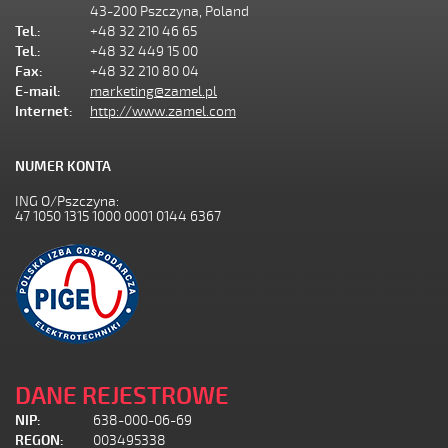
43-200 Pszczyna, Poland
Tel.:
+48 32 210 46 65
Tel.:
+48 32 449 15 00
Fax:
+48 32 210 80 04
E-mail:
marketing@zamel.pl
Internet:
http://www.zamel.com
NUMER KONTA
ING O/Pszczyna:
47 1050 1315 1000 0001 0144 6367
DANE REJESTROWE
NIP:
638-000-06-69
REGON:
003495338