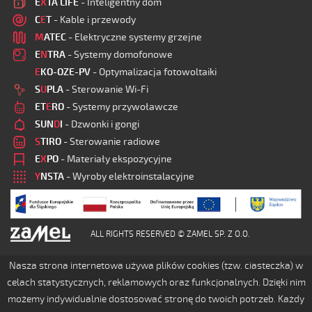
E
X
TA LIFE
- Inteligentny dom
C
E
T
- Kable i przewody
M
ATEC
- Elektryczne systemy grzejne
E
N
TRA
- Systemy domofonowe
E
KO-OZE-PV
- Optymalizacja fotowoltaiki
S
U
PLA
- Sterowanie Wi-Fi
ET
E
RO
- Systemy przywoławcze
SUN
D
I
- Dzwonki i gongi
S
TIRO
- Sterowanie radiowe
E
X
PO
- Materiały ekspozycyjne
Y
NSTA
- Wyroby elektroinstalacyjne
ALL RIGHTS RESERVED © ZAMEL SP. Z O.O.
Nasza strona internetowa używa plików cookies (tzw. ciasteczka) w
celach statystycznych, reklamowych oraz funkcjonalnych. Dzięki nim
możemy indywidualnie dostosować stronę do twoich potrzeb. Każdy