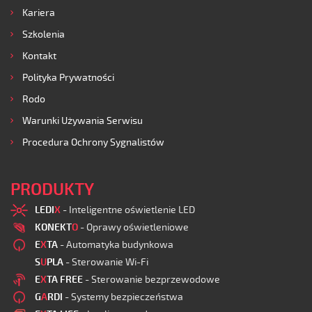
Kariera
Szkolenia
Kontakt
Polityka Prywatności
Rodo
Warunki Używania Serwisu
Procedura Ochrony Sygnalistów
PRODUKTY
LEDI
X
- Inteligentne oświetlenie LED
KONEKT
O
- Oprawy oświetleniowe
E
X
TA
- Automatyka budynkowa
S
U
PLA
- Sterowanie Wi-Fi
E
X
TA FREE
- Sterowanie bezprzewodowe
G
A
RDI
- Systemy bezpieczeństwa