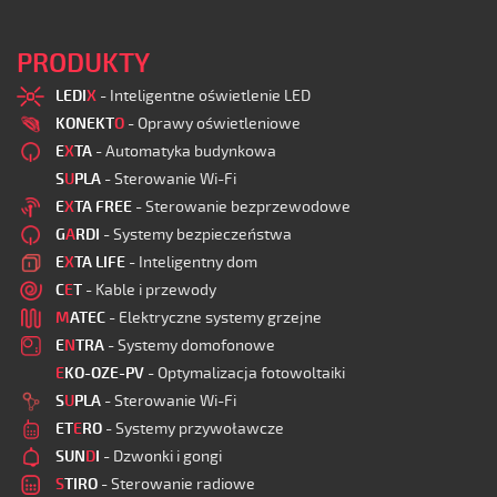
PRODUKTY
LEDI
X
- Inteligentne oświetlenie LED
KONEKT
O
- Oprawy oświetleniowe
E
X
TA
- Automatyka budynkowa
S
U
PLA
- Sterowanie Wi-Fi
E
X
TA FREE
- Sterowanie bezprzewodowe
G
A
RDI
- Systemy bezpieczeństwa
E
X
TA LIFE
- Inteligentny dom
C
E
T
- Kable i przewody
M
ATEC
- Elektryczne systemy grzejne
E
N
TRA
- Systemy domofonowe
E
KO-OZE-PV
- Optymalizacja fotowoltaiki
S
U
PLA
- Sterowanie Wi-Fi
ET
E
RO
- Systemy przywoławcze
SUN
D
I
- Dzwonki i gongi
S
TIRO
- Sterowanie radiowe