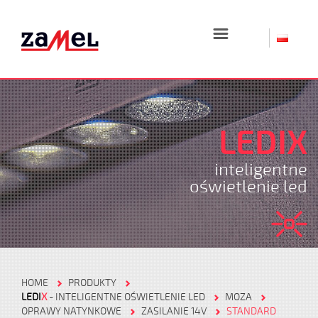
☰
LEDIX
inteligentne
oświetlenie led
HOME
PRODUKTY
LEDI
X
- INTELIGENTNE OŚWIETLENIE LED
MOZA
OPRAWY NATYNKOWE
ZASILANIE 14V
STANDARD