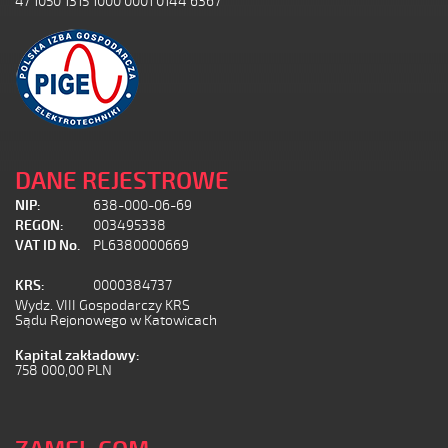
47 1050 1315 1000 0001 0144 6367
DANE REJESTROWE
NIP:
638-000-06-69
REGON:
003495338
VAT ID No.
PL6380000669
KRS:
0000384737
Wydz. VIII Gospodarczy KRS
Sądu Rejonowego w Katowicach
Kapital zakładowy:
758 000,00 PLN