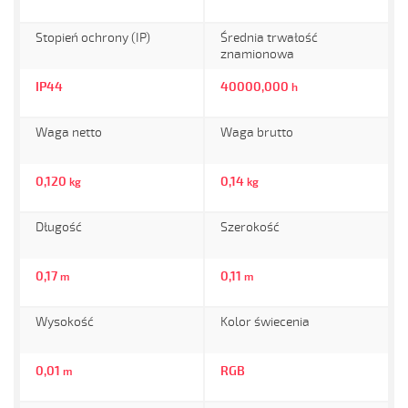
Stopień ochrony (IP)
Średnia trwałość
znamionowa
IP44
40000,000
h
Waga netto
Waga brutto
0,120
0,14
kg
kg
Długość
Szerokość
0,17
0,11
m
m
Wysokość
Kolor świecenia
0,01
RGB
m