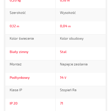
0,20
0,18
kg
m
Szerokość
Wysokość
0,12
0,04
m
m
Kolor świecenia
Kolor obudowy
Biały zimny
Stal
Montaż
Napięcie zasilania
Podtynkowy
14
V
Klasa IP
Stopień Ra
IP 20
71