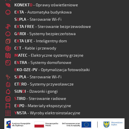
KONEKT
O
- Oprawy oświetleniowe
E
X
TA
- Automatyka budynkowa
S
U
PLA
- Sterowanie Wi-Fi
E
X
TA FREE
- Sterowanie bezprzewodowe
G
A
RDI
- Systemy bezpieczeństwa
E
X
TA LIFE
- Inteligentny dom
C
E
T
- Kable i przewody
M
ATEC
- Elektryczne systemy grzejne
E
N
TRA
- Systemy domofonowe
E
KO-OZE-PV
- Optymalizacja fotowoltaiki
S
U
PLA
- Sterowanie Wi-Fi
ET
E
RO
- Systemy przywoławcze
SUN
D
I
- Dzwonki i gongi
S
TIRO
- Sterowanie radiowe
E
X
PO
- Materiały ekspozycyjne
Y
NSTA
- Wyroby elektroinstalacyjne