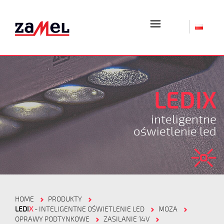
☰
LEDIX
inteligentne
oświetlenie led
HOME
PRODUKTY
LEDI
X
- INTELIGENTNE OŚWIETLENIE LED
MOZA
OPRAWY PODTYNKOWE
ZASILANIE 14V