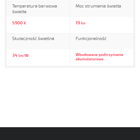
Temperatura barwowa
Moc strumienia światła
światła
5900
19
K
lm
Skuteczność świetlna
Funkcjonalność
Wbudowane podtrzymanie
34
lm/W
akumulatorowe