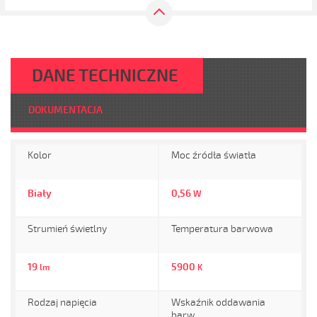
DANE TECHNICZNE
DOKUMENTACJA
Kolor
Moc źródła światła
Biały
0,56
W
Strumień świetlny
Temperatura barwowa
19
5900
lm
K
Rodzaj napięcia
Wskaźnik oddawania
barw