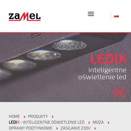
☰
LEDIX
inteligentne
oświetlenie led
HOME
PRODUKTY
LEDI
X
- INTELIGENTNE OŚWIETLENIE LED
MOZA
OPRAWY PODTYNKOWE
ZASILANIE 230V