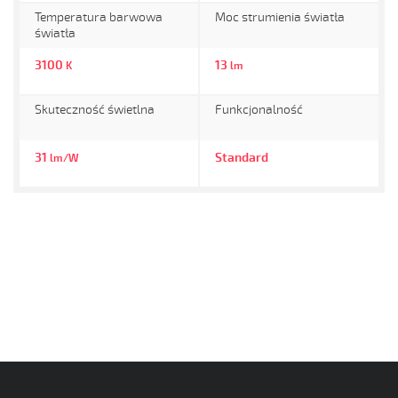
Temperatura barwowa
Moc strumienia światła
światła
3100
13
K
lm
Skuteczność świetlna
Funkcjonalność
31
Standard
lm/W