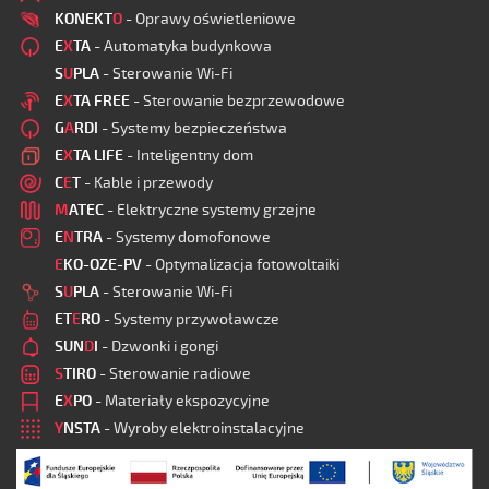
KONEKT
O
- Oprawy oświetleniowe
E
X
TA
- Automatyka budynkowa
S
U
PLA
- Sterowanie Wi-Fi
E
X
TA FREE
- Sterowanie bezprzewodowe
G
A
RDI
- Systemy bezpieczeństwa
E
X
TA LIFE
- Inteligentny dom
C
E
T
- Kable i przewody
M
ATEC
- Elektryczne systemy grzejne
E
N
TRA
- Systemy domofonowe
E
KO-OZE-PV
- Optymalizacja fotowoltaiki
S
U
PLA
- Sterowanie Wi-Fi
ET
E
RO
- Systemy przywoławcze
SUN
D
I
- Dzwonki i gongi
S
TIRO
- Sterowanie radiowe
E
X
PO
- Materiały ekspozycyjne
Y
NSTA
- Wyroby elektroinstalacyjne