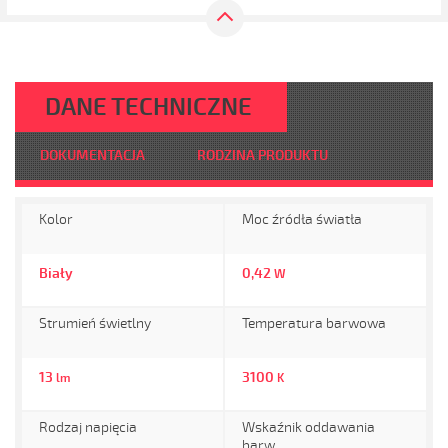
DANE TECHNICZNE
DOKUMENTACJA
RODZINA PRODUKTU
Kolor
Moc źródła światła
Biały
0,42
W
Strumień świetlny
Temperatura barwowa
13
3100
lm
K
Rodzaj napięcia
Wskaźnik oddawania
barw