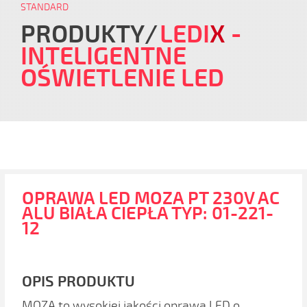
STANDARD
PRODUKTY
LEDI
X
-
INTELIGENTNE
OŚWIETLENIE LED
OPRAWA LED MOZA PT 230V AC
ALU BIAŁA CIEPŁA TYP: 01-221-
12
OPIS PRODUKTU
MOZA to wysokiej jakości oprawa LED o