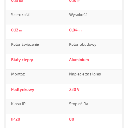
0,19
0,18
kg
m
Szerokość
Wysokość
0,12
0,04
m
m
Kolor świecenia
Kolor obudowy
Biały ciepły
Aluminium
Montaż
Napięcie zasilania
Podtynkowy
230
V
Klasa IP
Stopień Ra
IP 20
80