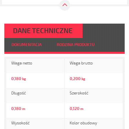
DANE TECHNICZNE
DOKUMENTACJA
RODZINA PRODUKTU
Waga netto
Waga brutto
0,180
0,200
kg
kg
Długość
Szerokość
0,180
0,120
m
m
Wysokość
Kolor obudowy