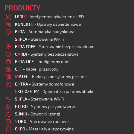
PRODUKTY
LEDI
X
- Inteligentne oświetlenie LED
KONEKT
O
- Oprawy oświetleniowe
E
X
TA
- Automatyka budynkowa
S
U
PLA
- Sterowanie Wi-Fi
E
X
TA FREE
- Sterowanie bezprzewodowe
G
A
RDI
- Systemy bezpieczeństwa
E
X
TA LIFE
- Inteligentny dom
C
E
T
- Kable i przewody
M
ATEC
- Elektryczne systemy grzejne
E
N
TRA
- Systemy domofonowe
E
KO-OZE-PV
- Optymalizacja fotowoltaiki
S
U
PLA
- Sterowanie Wi-Fi
ET
E
RO
- Systemy przywoławcze
SUN
D
I
- Dzwonki i gongi
S
TIRO
- Sterowanie radiowe
E
X
PO
- Materiały ekspozycyjne