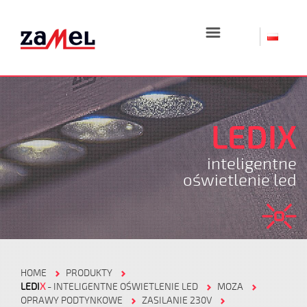
☰
LEDIX
inteligentne
oświetlenie led
HOME
PRODUKTY
LEDI
X
- INTELIGENTNE OŚWIETLENIE LED
MOZA
OPRAWY PODTYNKOWE
ZASILANIE 230V