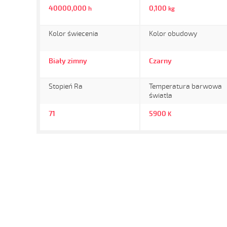
40000,000
0,100
h
kg
Kolor świecenia
Kolor obudowy
Biały zimny
Czarny
Stopień Ra
Temperatura barwowa
światła
71
5900
K