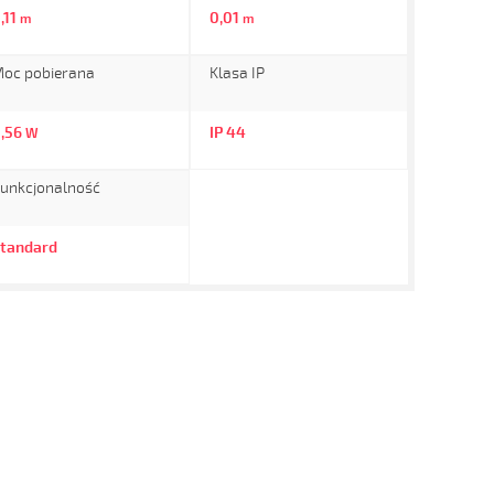
,11
0,01
m
m
oc pobierana
Klasa IP
,56
IP 44
W
unkcjonalność
tandard