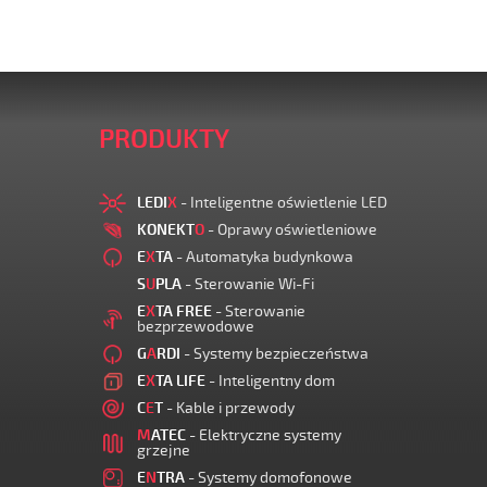
PRODUKTY
LEDI
X
- Inteligentne oświetlenie LED
KONEKT
O
- Oprawy oświetleniowe
E
X
TA
- Automatyka budynkowa
S
U
PLA
- Sterowanie Wi-Fi
E
X
TA FREE
- Sterowanie
bezprzewodowe
G
A
RDI
- Systemy bezpieczeństwa
E
X
TA LIFE
- Inteligentny dom
C
E
T
- Kable i przewody
M
ATEC
- Elektryczne systemy
grzejne
E
N
TRA
- Systemy domofonowe