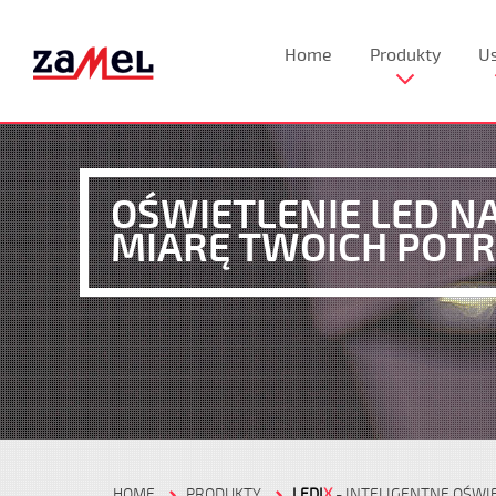
Home
Produkty
Us
OŚWIETLENIE LED N
MIARĘ TWOICH POTR
HOME
PRODUKTY
LEDI
X
- INTELIGENTNE OŚWI