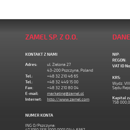
ZAMEL SP. Z O.O.
DANE
KONTAKT Z NAMI
NIP:
REGON:
Adres:
ul. Zielona 27
VAT ID No
43-200 Pszczyna, Poland
Tel.:
+48 32 210 46 65
KRS:
Tel.:
+48 32 449 15 00
Wydz. VII
Fax:
+48 32 210 80 04
Sądu Rej
E-mail:
marketing@zamel.pl
Kapital 
Internet:
http://www.zamel.com
758 000,
NUMER KONTA
ING O/Pszczyna:
47 1050 1315 1000 0001 0144 6367