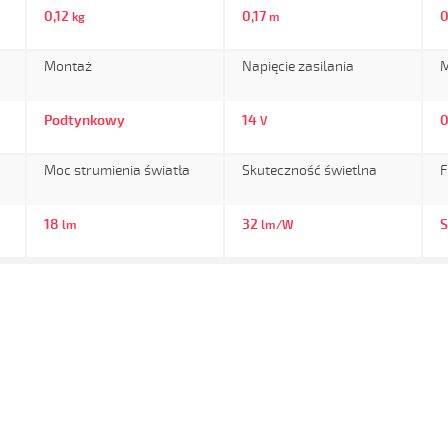
0,12
0,17
0
kg
m
Montaż
Napięcie zasilania
M
Podtynkowy
14
0
V
Moc strumienia światła
Skuteczność świetlna
F
18
32
S
lm
lm/W