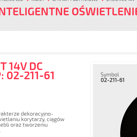
INTELIGENTNE OŚWIETLENI
T 14V DC
 02-211-61
Symbol
02-211-61
rakterze dekoracyjno-
etlaniu korytarzy, ciągów
bli oraz tworzeniu
.