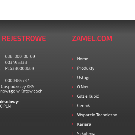
 REJESTROWE
ZAMEL.COM
638-000-06-69
Home
003495338
Produkty
.
PL6380000669
Usługi
0000384737
I Gospodarczy KRS
O Nas
onowego w Katowicach
Gdzie Kupić
zakładowy:
Cennik
00 PLN
Wsparcie Techniczne
Kariera
Szkolenia