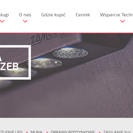
ługi
O nas
Gdzie kupić
Cennik
Wsparcie Tech
A
ZEB‎
ETLENIE LED
MUNA
OPRAWY PODTYNKOWE
ZASILANIE 14V