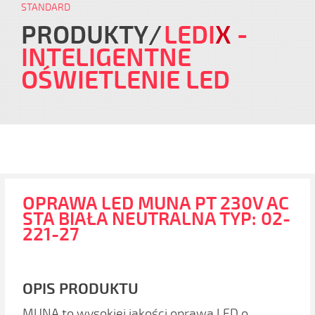
STANDARD
PRODUKTY
LEDI
X
-
INTELIGENTNE
OŚWIETLENIE LED
OPRAWA LED MUNA PT 230V AC
STA BIAŁA NEUTRALNA TYP: 02-
221-27
OPIS PRODUKTU
MUNA to wysokiej jakości oprawa LED o