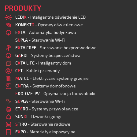
PRODUKTY
LEDI
X
- Inteligentne oświetlenie LED
KONEKT
O
- Oprawy oświetleniowe
E
X
TA
- Automatyka budynkowa
S
U
PLA
- Sterowanie Wi-Fi
E
X
TA FREE
- Sterowanie bezprzewodowe
G
A
RDI
- Systemy bezpieczeństwa
E
X
TA LIFE
- Inteligentny dom
C
E
T
- Kable i przewody
M
ATEC
- Elektryczne systemy grzejne
E
N
TRA
- Systemy domofonowe
E
KO-OZE-PV
- Optymalizacja fotowoltaiki
S
U
PLA
- Sterowanie Wi-Fi
ET
E
RO
- Systemy przywoławcze
SUN
D
I
- Dzwonki i gongi
S
TIRO
- Sterowanie radiowe
E
X
PO
- Materiały ekspozycyjne