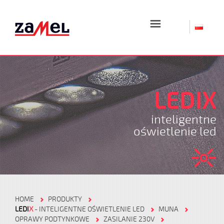
☰
LEDIX
inteligentne
oświetlenie led
HOME
PRODUKTY
LEDI
X
- INTELIGENTNE OŚWIETLENIE LED
MUNA
OPRAWY PODTYNKOWE
ZASILANIE 230V