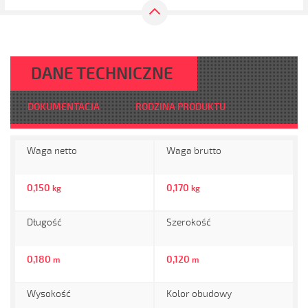
DANE TECHNICZNE
DOKUMENTACJA
RODZINA PRODUKTU
Waga netto
Waga brutto
0,150
0,170
kg
kg
Długość
Szerokość
0,180
0,120
m
m
Wysokość
Kolor obudowy