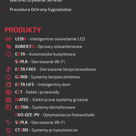
Warunki Używania Serwisu
Procedura Ochrony Sygnalistów
PRODUKTY
LEDI
X
- Inteligentne oświetlenie LED
KONEKT
O
- Oprawy oświetleniowe
E
X
TA
- Automatyka budynkowa
S
U
PLA
- Sterowanie Wi-Fi
E
X
TA FREE
- Sterowanie bezprzewodowe
G
A
RDI
- Systemy bezpieczeństwa
E
X
TA LIFE
- Inteligentny dom
C
E
T
- Kable i przewody
M
ATEC
- Elektryczne systemy grzejne
E
N
TRA
- Systemy domofonowe
E
KO-OZE-PV
- Optymalizacja fotowoltaiki
S
U
PLA
- Sterowanie Wi-Fi
ET
E
RO
- Systemy przywoławcze