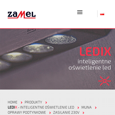
☰
LEDIX
inteligentne
oświetlenie led
HOME
PRODUKTY
LEDI
X
- INTELIGENTNE OŚWIETLENIE LED
MUNA
OPRAWY PODTYNKOWE
ZASILANIE 230V