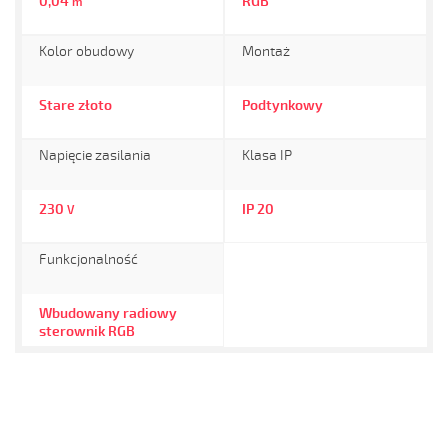
0,04
RGB
m
Kolor obudowy
Montaż
Stare złoto
Podtynkowy
Napięcie zasilania
Klasa IP
230
IP 20
V
Funkcjonalność
Wbudowany radiowy
sterownik RGB