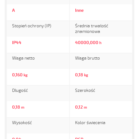
A
Inne
Stopień ochrony (IP)
Średnia trwałość
znamionowa
IP44
40000,000
h
Waga netto
Waga brutto
0,160
0,18
kg
kg
Długość
Szerokość
0,18
0,12
m
m
Wysokość
Kolor świecenia