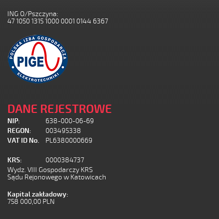
ING O/Pszczyna:
47 1050 1315 1000 0001 0144 6367
DANE REJESTROWE
NIP:
638-000-06-69
REGON:
003495338
VAT ID No.
PL6380000669
KRS:
0000384737
Wydz. VIII Gospodarczy KRS
Sądu Rejonowego w Katowicach
Kapital zakładowy:
758 000,00 PLN