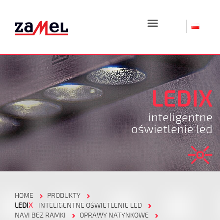
☰
LEDIX
inteligentne
oświetlenie led
HOME
PRODUKTY
LEDI
X
- INTELIGENTNE OŚWIETLENIE LED
NAVI BEZ RAMKI
OPRAWY NATYNKOWE