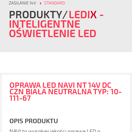
ZASILANIE 14V
STANDARD
PRODUKTY
LEDI
X
-
INTELIGENTNE
OŚWIETLENIE LED
OPRAWA LED NAVI NT 14V DC
CZN BIAŁA NEUTRALNA TYP: 10-
111-67
OPIS PRODUKTU
NAVI to wysokiej jakości oprawa LED o