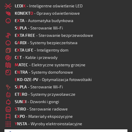
LEDI
X
- Inteligentne oświetlenie LED
KONEKT
O
- Oprawy oświetleniowe
E
X
TA
- Automatyka budynkowa
S
U
PLA
- Sterowanie Wi-Fi
E
X
TA FREE
- Sterowanie bezprzewodowe
G
A
RDI
- Systemy bezpieczeństwa
E
X
TA LIFE
- Inteligentny dom
C
E
T
- Kable i przewody
M
ATEC
- Elektryczne systemy grzejne
E
N
TRA
- Systemy domofonowe
E
KO-OZE-PV
- Optymalizacja fotowoltaiki
S
U
PLA
- Sterowanie Wi-Fi
ET
E
RO
- Systemy przywoławcze
SUN
D
I
- Dzwonki i gongi
S
TIRO
- Sterowanie radiowe
E
X
PO
- Materiały ekspozycyjne
Y
NSTA
- Wyroby elektroinstalacyjne