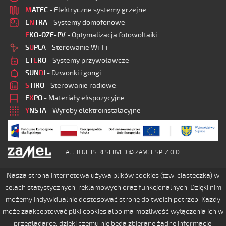
M
ATEC
- Elektryczne systemy grzejne
E
N
TRA
- Systemy domofonowe
E
KO-OZE-PV
- Optymalizacja fotowoltaiki
S
U
PLA
- Sterowanie Wi-Fi
ET
E
RO
- Systemy przywoławcze
SUN
D
I
- Dzwonki i gongi
S
TIRO
- Sterowanie radiowe
E
X
PO
- Materiały ekspozycyjne
Y
NSTA
- Wyroby elektroinstalacyjne
ALL RIGHTS RESERVED © ZAMEL SP. Z O.O.
Nasza strona internetowa używa plików cookies (tzw. ciasteczka) w
celach statystycznych, reklamowych oraz funkcjonalnych. Dzięki nim
możemy indywidualnie dostosować stronę do twoich potrzeb. Każdy
może zaakceptować pliki cookies albo ma możliwość wyłączenia ich w
przeglądarce, dzięki czemu nie będą zbierane żadne informacje.