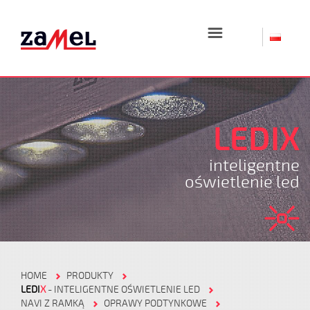
☰
LEDIX
inteligentne
oświetlenie led
HOME
PRODUKTY
LEDI
X
- INTELIGENTNE OŚWIETLENIE LED
NAVI Z RAMKĄ
OPRAWY PODTYNKOWE