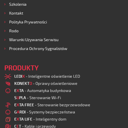
Szkolenia
Kontakt
Polityka Prywatności
Rodo
Warunki Używania Serwisu
Procedura Ochrony Sygnalistów
PRODUKTY
LEDI
X
- Inteligentne oświetlenie LED
KONEKT
O
- Oprawy oświetleniowe
E
X
TA
- Automatyka budynkowa
S
U
PLA
- Sterowanie Wi-Fi
E
X
TA FREE
- Sterowanie bezprzewodowe
G
A
RDI
- Systemy bezpieczeństwa
E
X
TA LIFE
- Inteligentny dom
C
E
T
- Kable i przewody