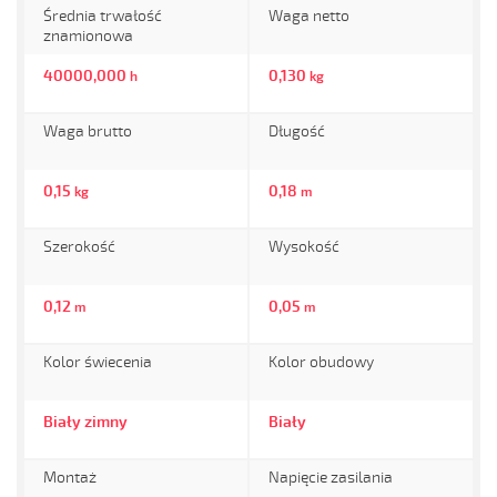
Średnia trwałość
Waga netto
znamionowa
40000,000
0,130
h
kg
Waga brutto
Długość
0,15
0,18
kg
m
Szerokość
Wysokość
0,12
0,05
m
m
Kolor świecenia
Kolor obudowy
Biały zimny
Biały
Montaż
Napięcie zasilania