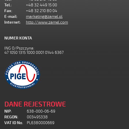
Tel.:
+48 32 449 15 00
Fax:
+48 32 210 80 04
E-mail:
marketing@zamel.pl
Internet:
http://www.zamel.com
NUMER KONTA
ING O/Pszczyna:
47 1050 1315 1000 0001 0144 6367
DANE REJESTROWE
NIP:
638-000-06-69
REGON:
003495338
VAT ID No.
PL6380000669