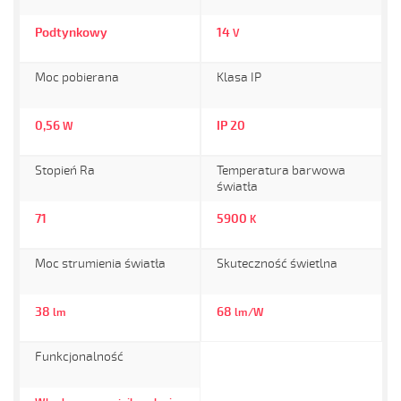
Podtynkowy
14
V
Moc pobierana
Klasa IP
0,56
IP 20
W
Stopień Ra
Temperatura barwowa
światła
71
5900
K
Moc strumienia światła
Skuteczność świetlna
38
68
lm
lm/W
Funkcjonalność