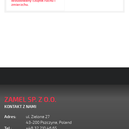
Wbudowany czujnik ruchu i
zmierzchu.
ZAMEL SP. Z O.O.
KONTAKT Z NAMI
Adres:
ul. Zielona 27
43-200 Pszczyna, Poland
Tel.:
+48 32 210 46 65