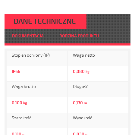
DANE TECHNICZNE
DOKUMENTACJA
RODZINA PRODUKTU
Stopień ochrony (IP)
Waga netto
IP66
0,080
kg
Waga brutto
Długość
0,100
0,170
kg
m
Szerokość
Wysokość
0,110
0,030
m
m