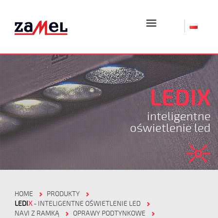
☰
LEDIX
inteligentne
oświetlenie led
HOME
PRODUKTY
LEDI
X
- INTELIGENTNE OŚWIETLENIE LED
NAVI Z RAMKĄ
OPRAWY PODTYNKOWE