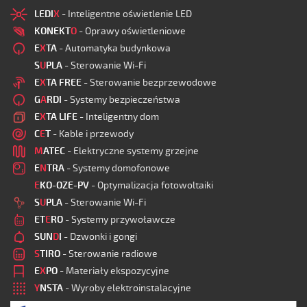
LEDI
X
- Inteligentne oświetlenie LED
KONEKT
O
- Oprawy oświetleniowe
E
X
TA
- Automatyka budynkowa
S
U
PLA
- Sterowanie Wi-Fi
E
X
TA FREE
- Sterowanie bezprzewodowe
G
A
RDI
- Systemy bezpieczeństwa
E
X
TA LIFE
- Inteligentny dom
C
E
T
- Kable i przewody
M
ATEC
- Elektryczne systemy grzejne
E
N
TRA
- Systemy domofonowe
E
KO-OZE-PV
- Optymalizacja fotowoltaiki
S
U
PLA
- Sterowanie Wi-Fi
ET
E
RO
- Systemy przywoławcze
SUN
D
I
- Dzwonki i gongi
S
TIRO
- Sterowanie radiowe
E
X
PO
- Materiały ekspozycyjne
Y
NSTA
- Wyroby elektroinstalacyjne