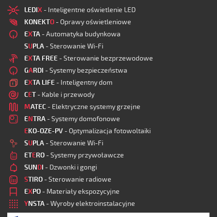
LEDI
X
- Inteligentne oświetlenie LED
KONEKT
O
- Oprawy oświetleniowe
E
X
TA
- Automatyka budynkowa
S
U
PLA
- Sterowanie Wi-Fi
E
X
TA FREE
- Sterowanie bezprzewodowe
G
A
RDI
- Systemy bezpieczeństwa
E
X
TA LIFE
- Inteligentny dom
C
E
T
- Kable i przewody
M
ATEC
- Elektryczne systemy grzejne
E
N
TRA
- Systemy domofonowe
E
KO-OZE-PV
- Optymalizacja fotowoltaiki
S
U
PLA
- Sterowanie Wi-Fi
ET
E
RO
- Systemy przywoławcze
SUN
D
I
- Dzwonki i gongi
S
TIRO
- Sterowanie radiowe
E
X
PO
- Materiały ekspozycyjne
Y
NSTA
- Wyroby elektroinstalacyjne