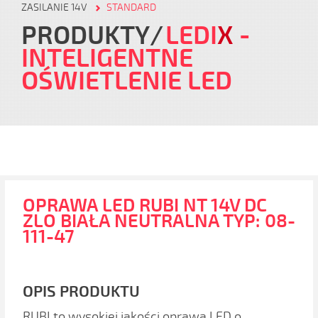
ZASILANIE 14V
STANDARD
PRODUKTY
LEDI
X
-
INTELIGENTNE
OŚWIETLENIE LED
OPRAWA LED RUBI NT 14V DC
ZLO BIAŁA NEUTRALNA TYP: 08-
111-47
OPIS PRODUKTU
RUBI to wysokiej jakości oprawa LED o