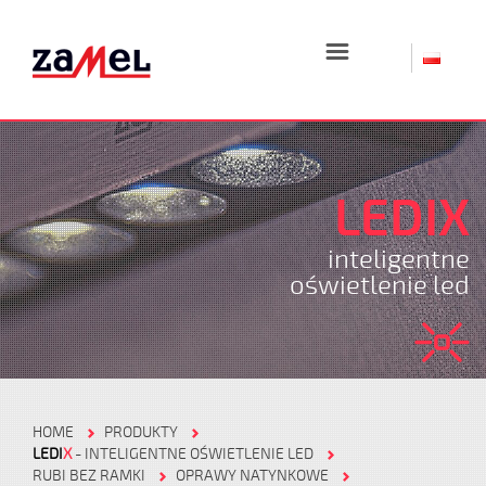
☰
LEDIX
inteligentne
oświetlenie led
HOME
PRODUKTY
LEDI
X
- INTELIGENTNE OŚWIETLENIE LED
RUBI BEZ RAMKI
OPRAWY NATYNKOWE