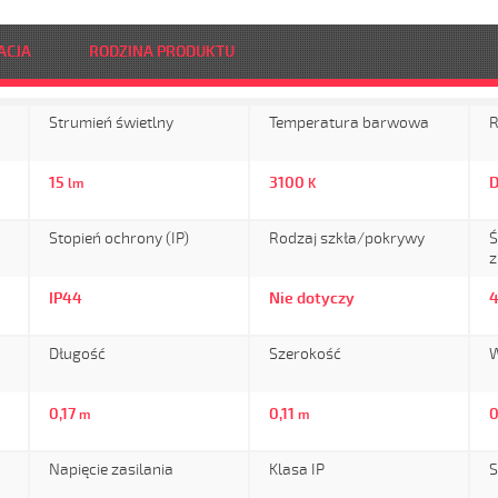
ACJA
RODZINA PRODUKTU
Strumień świetlny
Temperatura barwowa
R
15
3100
lm
K
Stopień ochrony (IP)
Rodzaj szkła/pokrywy
Ś
IP44
Nie dotyczy
Długość
Szerokość
W
0,17
0,11
0
m
m
Napięcie zasilania
Klasa IP
S