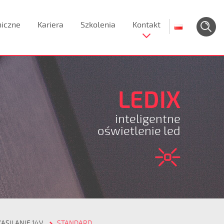
niczne
Kariera
Szkolenia
Kontakt
LEDIX
inteligentne
oświetlenie led
ZASILANIE 14V
STANDARD