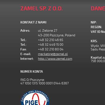
ZAMEL SP. Z O.O.
DANE
KONTAKT Z NAMI
NIP:
REGON:
Adres:
ul. Zielona 27
VAT ID No
43-200 Pszczyna, Poland
Tel.:
+48 32 210 46 65
KRS:
Tel.:
+48 32 449 15 00
Wydz. VII
Fax:
+48 32 210 80 04
Sądu Rej
E-mail:
marketing@zamel.pl
Kapital 
Internet:
http://www.zamel.com
758 000,
NUMER KONTA
ING O/Pszczyna:
47 1050 1315 1000 0001 0144 6367