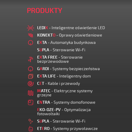
PRODUKTY
LEDI
X
- Inteligentne oświetlenie LED
KONEKT
O
- Oprawy oświetleniowe
E
X
TA
- Automatyka budynkowa
S
U
PLA
- Sterowanie Wi-Fi
E
X
TA FREE
- Sterowanie
bezprzewodowe
G
A
RDI
- Systemy bezpieczeństwa
E
X
TA LIFE
- Inteligentny dom
C
E
T
- Kable i przewody
M
ATEC
- Elektryczne systemy
grzejne
E
N
TRA
- Systemy domofonowe
E
KO-OZE-PV
- Optymalizacja
fotowoltaiki
S
U
PLA
- Sterowanie Wi-Fi
ET
E
RO
- Systemy przywoławcze