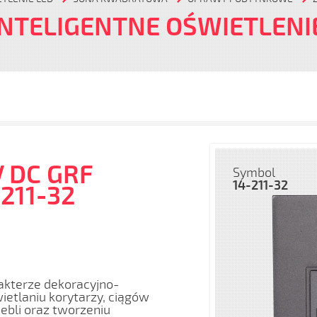
INTELIGENTNE OŚWIETLENI
 DC GRF
Symbol
14-211-32
-211-32
akterze dekoracyjno-
etlaniu korytarzy, ciągów
bli oraz tworzeniu