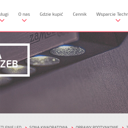
ługi
O nas
Gdzie kupić
Cennik
Wsparcie Tech
A
ZEB‎
ETLENIE LED
SONA KWADRATOWA
OPRAWY PODTYNKOWE