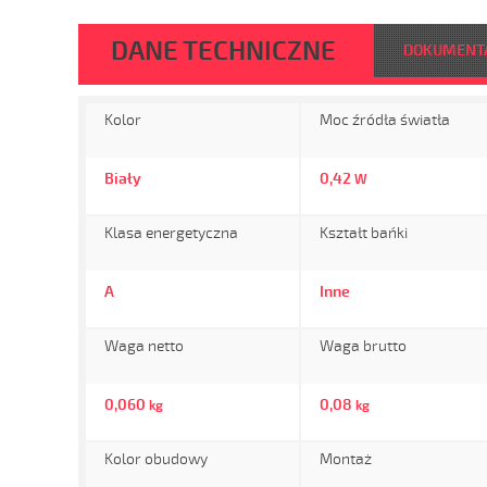
DANE TECHNICZNE
DOKUMENT
Kolor
Moc źródła światła
Biały
0,42
W
Klasa energetyczna
Kształt bańki
A
Inne
Waga netto
Waga brutto
0,060
0,08
kg
kg
Kolor obudowy
Montaż