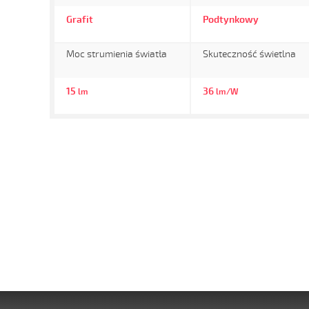
Grafit
Podtynkowy
Moc strumienia światła
Skuteczność świetlna
15
36
lm
lm/W