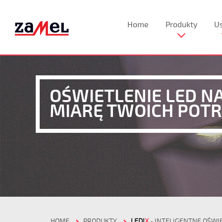
Home
Produkty
Us
OŚWIETLENIE LED N
MIARĘ TWOICH POTR
HOME
PRODUKTY
LEDI
X
- INTELIGENTNE OŚWI