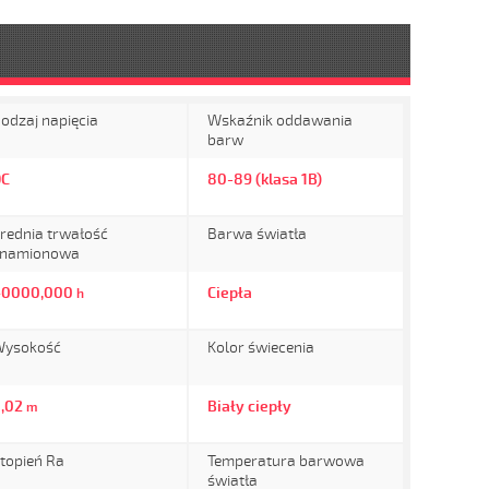
odzaj napięcia
Wskaźnik oddawania
barw
DC
80-89 (klasa 1B)
rednia trwałość
Barwa światła
znamionowa
40000,000
Ciepła
h
ysokość
Kolor świecenia
,02
Biały ciepły
m
topień Ra
Temperatura barwowa
światła