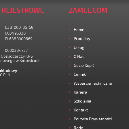
 REJESTROWE
ZAMEL.COM
638-000-06-69
Home
003495338
Produkty
.
PL6380000669
Usługi
0000384737
I Gospodarczy KRS
O Nas
onowego w Katowicach
Gdzie Kupić
zakładowy:
Cennik
00 PLN
Wsparcie Techniczne
Kariera
Szkolenia
Kontakt
Polityka Prywatności
Rodo