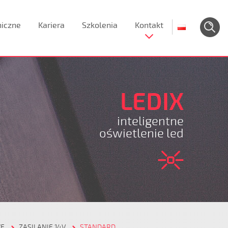
niczne
Kariera
Szkolenia
Kontakt
LEDIX
inteligentne
oświetlenie led
WE
ZASILANIE 14V
STANDARD