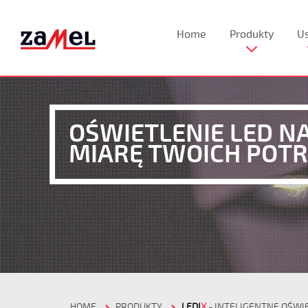
Home
Produkty
Us
OŚWIETLENIE LED N
MIARĘ TWOICH POTR
HOME
PRODUKTY
LEDI
X
- INTELIGENTNE OŚWI