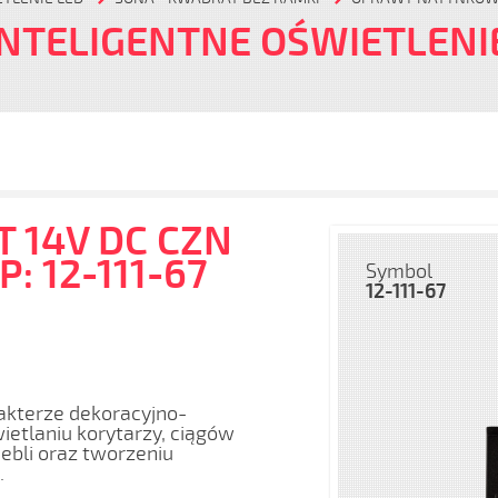
INTELIGENTNE OŚWIETLENI
 14V DC CZN
: 12-111-67
Symbol
12-111-67
akterze dekoracyjno-
etlaniu korytarzy, ciągów
bli oraz tworzeniu
.