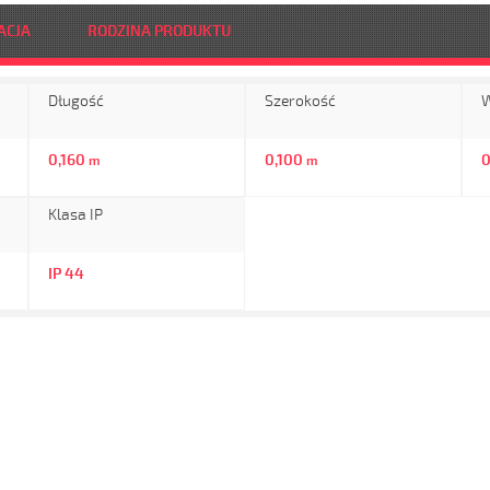
ACJA
RODZINA PRODUKTU
Długość
Szerokość
W
0,160
0,100
0
m
m
Klasa IP
IP 44