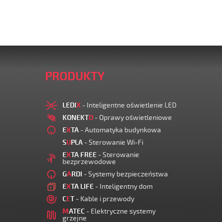
PRODUKTY
LEDI
X
- Inteligentne oświetlenie LED
KONEKT
O
- Oprawy oświetleniowe
E
X
TA
- Automatyka budynkowa
S
U
PLA
- Sterowanie Wi-Fi
E
X
TA FREE
- Sterowanie
bezprzewodowe
G
A
RDI
- Systemy bezpieczeństwa
E
X
TA LIFE
- Inteligentny dom
C
E
T
- Kable i przewody
M
ATEC
- Elektryczne systemy
grzejne