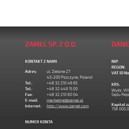
ZAMEL SP. Z O.O.
DANE
KONTAKT Z NAMI
NIP:
REGON:
Adres:
ul. Zielona 27
VAT ID No
43-200 Pszczyna, Poland
Tel.:
+48 32 210 46 65
KRS:
Tel.:
+48 32 449 15 00
Wydz. VII
Fax:
+48 32 210 80 04
Sądu Rej
E-mail:
marketing@zamel.pl
Kapital 
Internet:
http://www.zamel.com
758 000,
NUMER KONTA