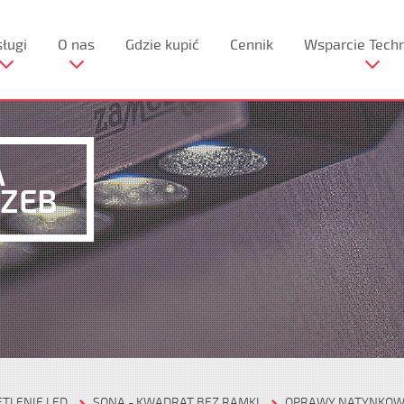
ługi
O nas
Gdzie kupić
Cennik
Wsparcie Tech
A
ZEB‎
ETLENIE LED
SONA - KWADRAT BEZ RAMKI
OPRAWY NATYNKO