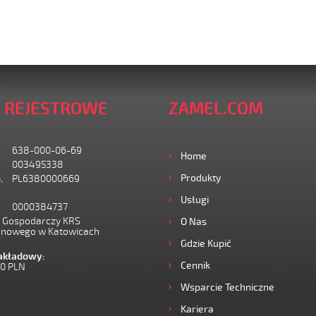
 REJESTROWE
ZAMEL.COM
638-000-06-69
Home
003495338
Produkty
.
PL6380000669
Usługi
0000384737
I Gospodarczy KRS
O Nas
onowego w Katowicach
Gdzie Kupić
zakładowy:
Cennik
00 PLN
Wsparcie Techniczne
Kariera