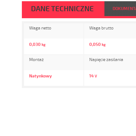
DANE TECHNICZNE
DOKUMENT
Waga netto
Waga brutto
0,030
0,050
kg
kg
Montaż
Napięcie zasilania
Natynkowy
14
V