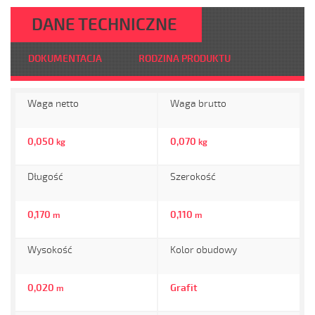
DANE TECHNICZNE
DOKUMENTACJA
RODZINA PRODUKTU
Waga netto
Waga brutto
0,050
0,070
kg
kg
Długość
Szerokość
0,170
0,110
m
m
Wysokość
Kolor obudowy
0,020
Grafit
m