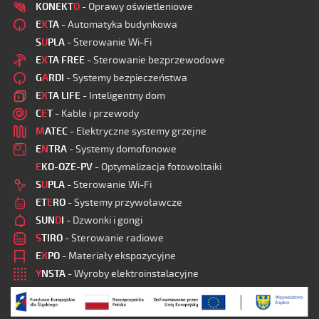
KONEKT
O
- Oprawy oświetleniowe
E
X
TA
- Automatyka budynkowa
S
U
PLA
- Sterowanie Wi-Fi
E
X
TA FREE
- Sterowanie bezprzewodowe
G
A
RDI
- Systemy bezpieczeństwa
E
X
TA LIFE
- Inteligentny dom
C
E
T
- Kable i przewody
M
ATEC
- Elektryczne systemy grzejne
E
N
TRA
- Systemy domofonowe
E
KO-OZE-PV
- Optymalizacja fotowoltaiki
S
U
PLA
- Sterowanie Wi-Fi
ET
E
RO
- Systemy przywoławcze
SUN
D
I
- Dzwonki i gongi
S
TIRO
- Sterowanie radiowe
E
X
PO
- Materiały ekspozycyjne
Y
NSTA
- Wyroby elektroinstalacyjne