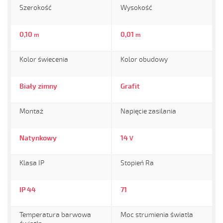
Szerokość
Wysokość
0,10
0,01
m
m
Kolor świecenia
Kolor obudowy
Biały zimny
Grafit
Montaż
Napięcie zasilania
Natynkowy
14
V
Klasa IP
Stopień Ra
IP 44
71
Temperatura barwowa
Moc strumienia światła