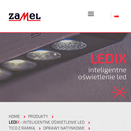
☰
LEDIX
inteligentne
oświetlenie led
HOME
PRODUKTY
LEDI
X
- INTELIGENTNE OŚWIETLENIE LED
TICO Z RAMKĄ
OPRAWY NATYNKOWE