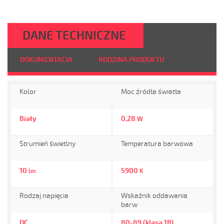
DANE TECHNICZNE
DOKUMENTACJA
RODZINA PRODUKTU
Kolor
Moc źródła światła
Biały
0,28
W
Strumień świetlny
Temperatura barwowa
10
5900
lm
K
Rodzaj napięcia
Wskaźnik oddawania
barw
DC
80-89 (klasa 1B)