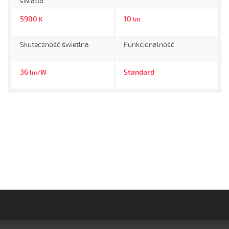
światła
5900
10
K
lm
Skuteczność świetlna
Funkcjonalność
36
Standard
lm/W