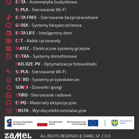
E
X
TA
- Automatyka budynkowa
S
U
PLA
- Sterowanie Wi-Fi
E
X
TA FREE
- Sterowanie bezprzewodowe
G
A
RDI
- Systemy bezpieczeństwa
E
X
TA LIFE
- Inteligentny dom
C
E
T
- Kable i przewody
M
ATEC
- Elektryczne systemy grzejne
E
N
TRA
- Systemy domofonowe
E
KO-OZE-PV
- Optymalizacja fotowoltaiki
S
U
PLA
- Sterowanie Wi-Fi
ET
E
RO
- Systemy przywoławcze
SUN
D
I
- Dzwonki i gongi
S
TIRO
- Sterowanie radiowe
E
X
PO
- Materiały ekspozycyjne
Y
NSTA
- Wyroby elektroinstalacyjne
ALL RIGHTS RESERVED © ZAMEL SP. Z O.O.