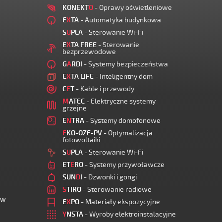
KONEKT
O
- Oprawy oświetleniowe
E
X
TA
- Automatyka budynkowa
S
U
PLA
- Sterowanie Wi-Fi
E
X
TA FREE
- Sterowanie
bezprzewodowe
G
A
RDI
- Systemy bezpieczeństwa
E
X
TA LIFE
- Inteligentny dom
C
E
T
- Kable i przewody
M
ATEC
- Elektryczne systemy
grzejne
E
N
TRA
- Systemy domofonowe
E
KO-OZE-PV
- Optymalizacja
fotowoltaiki
S
U
PLA
- Sterowanie Wi-Fi
ET
E
RO
- Systemy przywoławcze
SUN
D
I
- Dzwonki i gongi
S
TIRO
- Sterowanie radiowe
ów
E
X
PO
- Materiały ekspozycyjne
Y
NSTA
- Wyroby elektroinstalacyjne