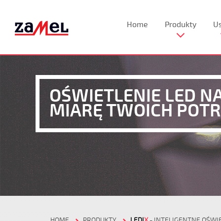
Home
Produkty
Us
OŚWIETLENIE LED N
MIARĘ TWOICH POTR
HOME
PRODUKTY
LEDI
X
- INTELIGENTNE OŚWI