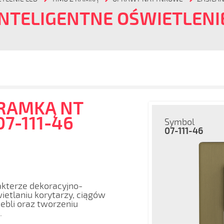
INTELIGENTNE OŚWIETLENI
 RAMKĄ NT
07-111-46
Symbol
07-111-46
akterze dekoracyjno-
etlaniu korytarzy, ciągów
bli oraz tworzeniu
.