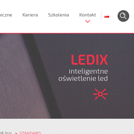
niczne
Kariera
Szkolenia
Kontakt
LEDIX
inteligentne
oświetlenie led
IE 14V
STANDARD