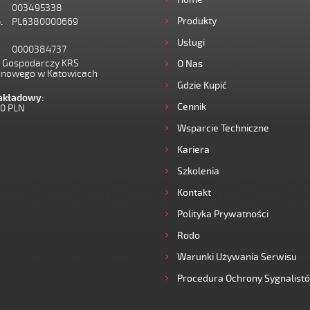
003495338
Produkty
.
PL6380000669
Usługi
0000384737
I Gospodarczy KRS
O Nas
onowego w Katowicach
Gdzie Kupić
zakładowy:
Cennik
00 PLN
Wsparcie Techniczne
Kariera
Szkolenia
Kontakt
Polityka Prywatności
Rodo
Warunki Używania Serwisu
Procedura Ochrony Sygnalist