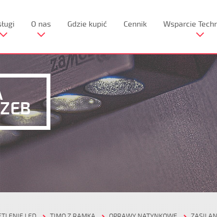
ługi
O nas
Gdzie kupić
Cennik
Wsparcie Tech
A
ZEB‎
ETLENIE LED
TIMO Z RAMKĄ
OPRAWY NATYNKOWE
ZASILAN