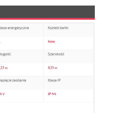
lasa energetyczna
Kształt bańki
A
Inne
ługość
Szerokość
,17
0,11
m
m
apięcie zasilania
Klasa IP
14
IP 44
V