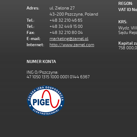
REGON:
Adres:
ul. Zielona 27
VAT ID No
43-200 Pszczyna, Poland
Tel.:
+48 32 210 46 65
KRS:
Tel.:
+48 32 449 15 00
Wydz. VII
Fax:
+48 32 210 80 04
Sądu Rej
E-mail:
marketing@zamel.pl
Kapital 
Internet:
http://www.zamel.com
758 000,
NUMER KONTA
ING O/Pszczyna:
47 1050 1315 1000 0001 0144 6367