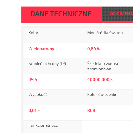
DANE TECHNICZNE
DOKUMENT
Kolor
Moc źródła światła
Wielobarwny
0,84
W
Stopień ochrony (IP)
Średnia trwałość
znamionowa
IP44
40000,000
h
Wysokość
Kolor świecenia
0,01
RGB
m
Funkcjonalność