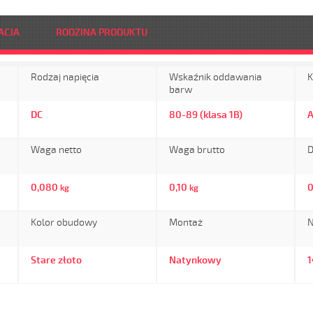
ACJA
RODZINA PRODUKTU
Rodzaj napięcia
Wskaźnik oddawania
K
barw
DC
80-89 (klasa 1B)
Waga netto
Waga brutto
D
0,080
0,10
0
kg
kg
Kolor obudowy
Montaż
N
Stare złoto
Natynkowy