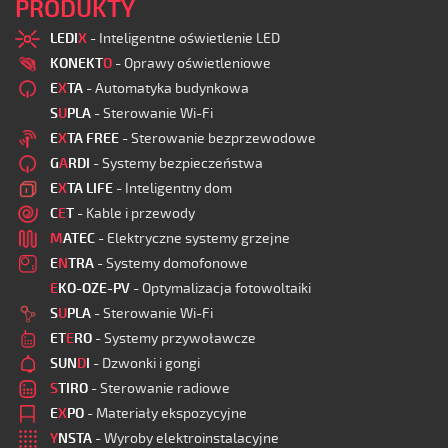
PRODUKTY
LEDI
X
- Inteligentne oświetlenie LED
KONEKT
O
- Oprawy oświetleniowe
E
X
TA
- Automatyka budynkowa
S
U
PLA
- Sterowanie Wi-Fi
E
X
TA FREE
- Sterowanie bezprzewodowe
G
A
RDI
- Systemy bezpieczeństwa
E
X
TA LIFE
- Inteligentny dom
C
E
T
- Kable i przewody
M
ATEC
- Elektryczne systemy grzejne
E
N
TRA
- Systemy domofonowe
E
KO-OZE-PV
- Optymalizacja fotowoltaiki
S
U
PLA
- Sterowanie Wi-Fi
ET
E
RO
- Systemy przywoławcze
SUN
D
I
- Dzwonki i gongi
S
TIRO
- Sterowanie radiowe
E
X
PO
- Materiały ekspozycyjne
Y
NSTA
- Wyroby elektroinstalacyjne