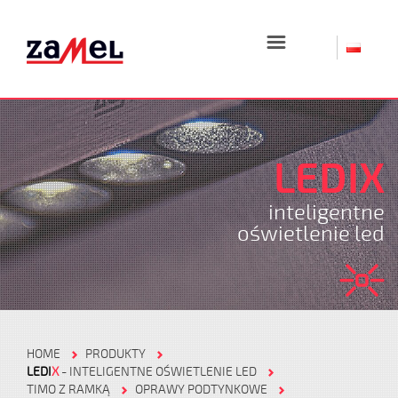
☰
LEDIX
inteligentne
oświetlenie led
HOME
PRODUKTY
LEDI
X
- INTELIGENTNE OŚWIETLENIE LED
TIMO Z RAMKĄ
OPRAWY PODTYNKOWE