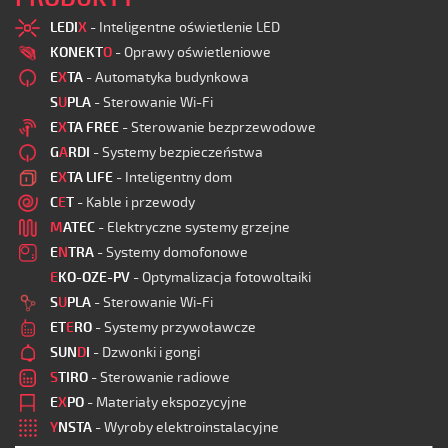
LEDI
X
- Inteligentne oświetlenie LED
KONEKT
O
- Oprawy oświetleniowe
E
X
TA
- Automatyka budynkowa
S
U
PLA
- Sterowanie Wi-Fi
E
X
TA FREE
- Sterowanie bezprzewodowe
G
A
RDI
- Systemy bezpieczeństwa
E
X
TA LIFE
- Inteligentny dom
C
E
T
- Kable i przewody
M
ATEC
- Elektryczne systemy grzejne
E
N
TRA
- Systemy domofonowe
E
KO-OZE-PV
- Optymalizacja fotowoltaiki
S
U
PLA
- Sterowanie Wi-Fi
ET
E
RO
- Systemy przywoławcze
SUN
D
I
- Dzwonki i gongi
S
TIRO
- Sterowanie radiowe
E
X
PO
- Materiały ekspozycyjne
Y
NSTA
- Wyroby elektroinstalacyjne