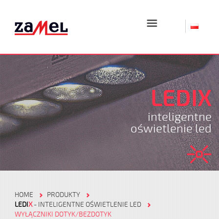
☰
LEDIX
inteligentne
oświetlenie led
HOME
PRODUKTY
LEDI
X
- INTELIGENTNE OŚWIETLENIE LED
WYŁĄCZNIKI DOTYK/BEZDOTYK