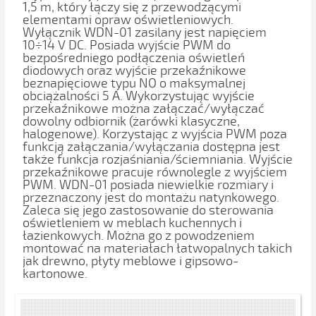
1,5 m, który łączy się z przewodzącymi
elementami opraw oświetleniowych.
Wyłącznik WDN-01 zasilany jest napięciem
10÷14 V DC. Posiada wyjście PWM do
bezpośredniego podłączenia oświetleń
diodowych oraz wyjście przekaźnikowe
beznapięciowe typu NO o maksymalnej
obciążalności 5 A. Wykorzystując wyjście
przekaźnikowe można załączać/wyłączać
dowolny odbiornik (żarówki klasyczne,
halogenowe). Korzystając z wyjścia PWM poza
funkcją załączania/wyłączania dostępna jest
także funkcja rozjaśniania/ściemniania. Wyjście
przekaźnikowe pracuje równolegle z wyjściem
PWM. WDN-01 posiada niewielkie rozmiary i
przeznaczony jest do montażu natynkowego.
Zaleca się jego zastosowanie do sterowania
oświetleniem w meblach kuchennych i
łazienkowych. Można go z powodzeniem
montować na materiałach łatwopalnych takich
jak drewno, płyty meblowe i gipsowo-
kartonowe.