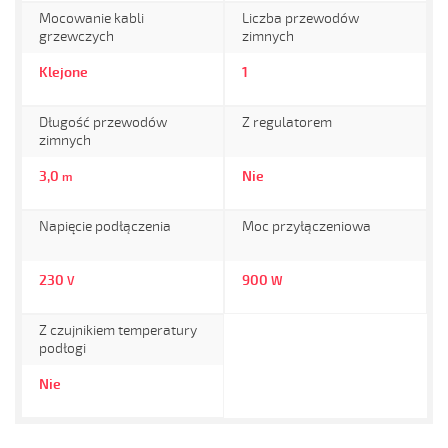
Mocowanie kabli
Liczba przewodów
grzewczych
zimnych
Klejone
1
Długość przewodów
Z regulatorem
zimnych
3,0
Nie
m
Napięcie podłączenia
Moc przyłączeniowa
230
900
V
W
Z czujnikiem temperatury
podłogi
Nie