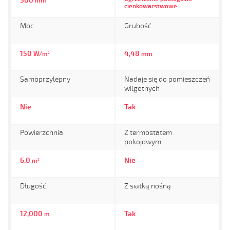
500
mm
cienkowarstwowe
Moc
Grubość
150
4,48
W/m²
mm
Samoprzylepny
Nadaje się do pomieszczeń
wilgotnych
Nie
Tak
Powierzchnia
Z termostatem
pokojowym
6,0
Nie
m²
Długość
Z siatką nośną
12,000
Tak
m