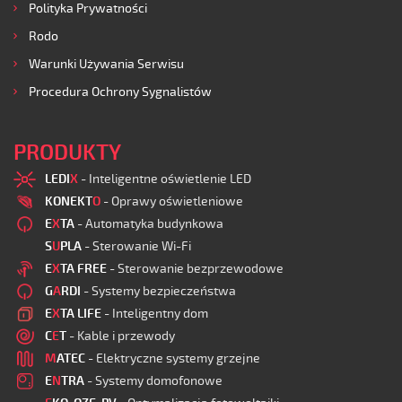
Polityka Prywatności
Rodo
Warunki Używania Serwisu
Procedura Ochrony Sygnalistów
PRODUKTY
LEDI
X
- Inteligentne oświetlenie LED
KONEKT
O
- Oprawy oświetleniowe
E
X
TA
- Automatyka budynkowa
S
U
PLA
- Sterowanie Wi-Fi
E
X
TA FREE
- Sterowanie bezprzewodowe
G
A
RDI
- Systemy bezpieczeństwa
E
X
TA LIFE
- Inteligentny dom
C
E
T
- Kable i przewody
M
ATEC
- Elektryczne systemy grzejne
E
N
TRA
- Systemy domofonowe