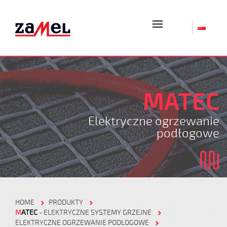
☰
MATEC
Elektryczne ogrzewanie
podłogowe
HOME
PRODUKTY
M
ATEC
- ELEKTRYCZNE SYSTEMY GRZEJNE
ELEKTRYCZNE OGRZEWANIE PODŁOGOWE