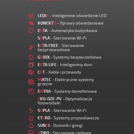
LEDI
X
- Inteligentne oświetlenie LED
KONEKT
O
- Oprawy oświetleniowe
E
X
TA
- Automatyka budynkowa
S
U
PLA
- Sterowanie Wi-Fi
E
X
TA FREE
- Sterowanie
bezprzewodowe
G
A
RDI
- Systemy bezpieczeństwa
E
X
TA LIFE
- Inteligentny dom
C
E
T
- Kable i przewody
M
ATEC
- Elektryczne systemy
grzejne
E
N
TRA
- Systemy domofonowe
E
KO-OZE-PV
- Optymalizacja
fotowoltaiki
S
U
PLA
- Sterowanie Wi-Fi
ET
E
RO
- Systemy przywoławcze
SUN
D
I
- Dzwonki i gongi
S
TIRO
- Sterowanie radiowe