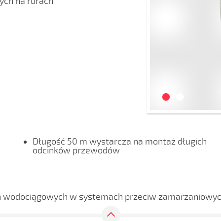
ch na rurach
Długość 50 m wystarcza na montaż długich
odcinków przewodów
h wodociągowych w systemach przeciw zamarzaniowyc