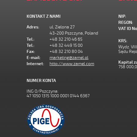
KONTAKT Z NAMI
NIP:
REGON:
Adres:
ul. Zielona 27
VAT ID No
43-200 Pszczyna, Poland
Tel.:
+48 32 210 46 65
KRS:
Tel.:
+48 32 449 15 00
Wydz. VII
Fax:
+48 32 210 80 04
Sądu Rej
E-mail:
marketing@zamel.pl
Kapital 
Internet:
http://www.zamel.com
758 000,
NUMER KONTA
ING O/Pszczyna:
47 1050 1315 1000 0001 0144 6367