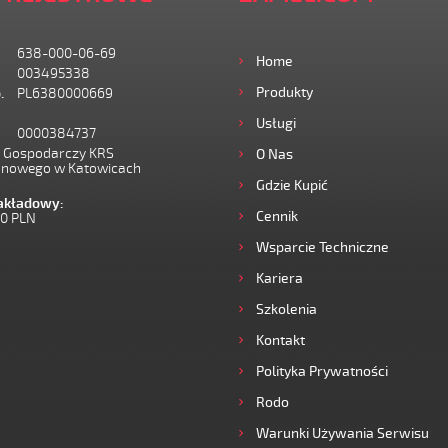
638-000-06-69
Home
003495338
Produkty
.
PL6380000669
Usługi
0000384737
I Gospodarczy KRS
O Nas
onowego w Katowicach
Gdzie Kupić
zakładowy:
Cennik
00 PLN
Wsparcie Techniczne
Kariera
Szkolenia
Kontakt
Polityka Prywatności
Rodo
Warunki Używania Serwisu