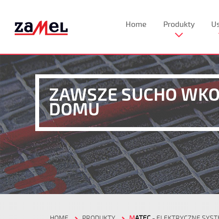
Home
Produkty
Us
ZAWSZE SUCHO WK
DOMU
HOME
PRODUKTY
M
ATEC
- ELEKTRYCZNE SYST