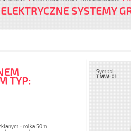
 ELEKTRYCZNE SYSTEMY G
NEM
Symbol
TMW-01
M TYP:
lanym - rolka 50m.