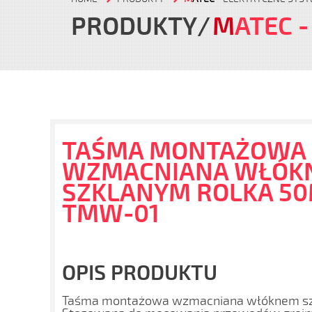
PRODUKTY
M
ATEC
-
TAŚMA MONTAŻOWA
WZMACNIANA WŁÓK
SZKLANYM ROLKA 50
TMW-01
OPIS PRODUKTU
Taśma montażowa wzmacniana włóknem szk