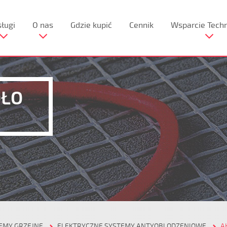
ługi
O nas
Gdzie kupić
Cennik
Wsparcie Tech
OŁO
EMY GRZEJNE
ELEKTRYCZNE SYSTEMY ANTYOBLODZENIOWE
A