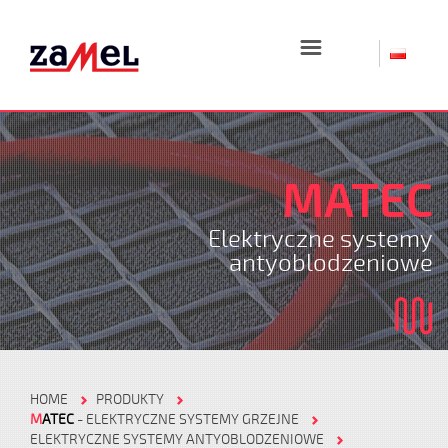
☰
MATEC
Elektryczne systemy
antyoblodzeniowe
HOME
PRODUKTY
M
ATEC
- ELEKTRYCZNE SYSTEMY GRZEJNE
ELEKTRYCZNE SYSTEMY ANTYOBLODZENIOWE