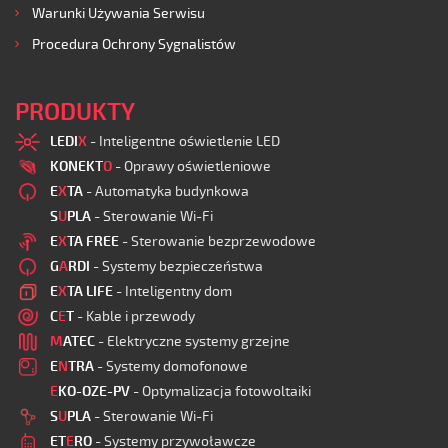
Warunki Używania Serwisu
Procedura Ochrony Sygnalistów
PRODUKTY
LEDI
X
- Inteligentne oświetlenie LED
KONEKT
O
- Oprawy oświetleniowe
E
X
TA
- Automatyka budynkowa
S
U
PLA
- Sterowanie Wi-Fi
E
X
TA FREE
- Sterowanie bezprzewodowe
G
A
RDI
- Systemy bezpieczeństwa
E
X
TA LIFE
- Inteligentny dom
C
E
T
- Kable i przewody
M
ATEC
- Elektryczne systemy grzejne
E
N
TRA
- Systemy domofonowe
E
KO-OZE-PV
- Optymalizacja fotowoltaiki
S
U
PLA
- Sterowanie Wi-Fi
ET
E
RO
- Systemy przywoławcze