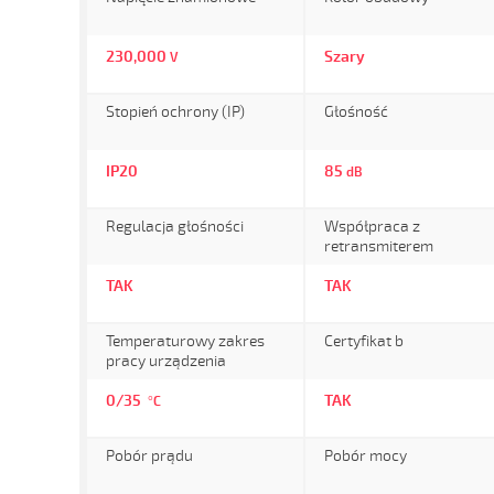
230,000
Szary
V
Stopień ochrony (IP)
Głośność
IP20
85
dB
Regulacja głośności
Współpraca z
retransmiterem
TAK
TAK
Temperaturowy zakres
Certyfikat b
pracy urządzenia
0/35
TAK
°C
Pobór prądu
Pobór mocy