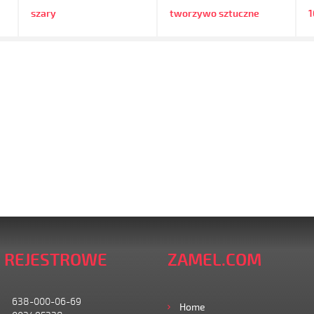
szary
tworzywo sztuczne
 REJESTROWE
ZAMEL.COM
638-000-06-69
Home