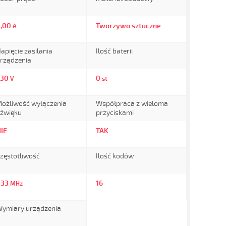
0,00
Tworzywo sztuczne
A
apięcie zasilania
Ilość baterii
rządzenia
230
0
V
st
ożliwość wyłączenia
Współpraca z wieloma
źwięku
przyciskami
IE
TAK
zęstotliwość
Ilość kodów
433
16
MHz
ymiary urządzenia