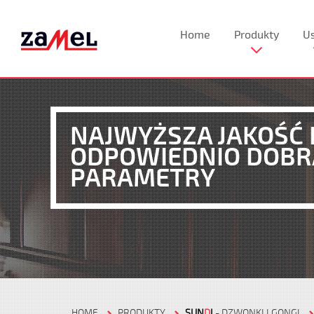
Home
Produkty
Us
NAJWYŻSZA JAKOŚĆ 
ODPOWIEDNIO DOB
PARAMETRY
HOME
PRODUKTY
SUN
D
I
- DZWONKI I GONGI