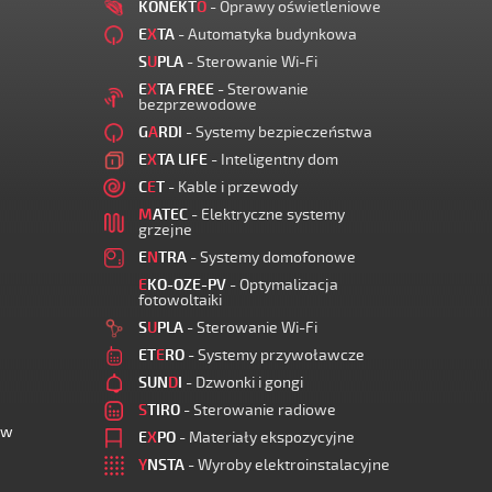
KONEKT
O
- Oprawy oświetleniowe
E
X
TA
- Automatyka budynkowa
S
U
PLA
- Sterowanie Wi-Fi
E
X
TA FREE
- Sterowanie
bezprzewodowe
G
A
RDI
- Systemy bezpieczeństwa
E
X
TA LIFE
- Inteligentny dom
C
E
T
- Kable i przewody
M
ATEC
- Elektryczne systemy
grzejne
E
N
TRA
- Systemy domofonowe
E
KO-OZE-PV
- Optymalizacja
fotowoltaiki
S
U
PLA
- Sterowanie Wi-Fi
ET
E
RO
- Systemy przywoławcze
SUN
D
I
- Dzwonki i gongi
S
TIRO
- Sterowanie radiowe
ów
E
X
PO
- Materiały ekspozycyjne
Y
NSTA
- Wyroby elektroinstalacyjne