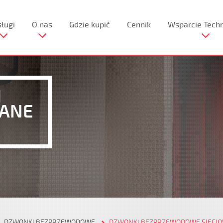
ługi
O nas
Gdzie kupić
Cennik
Wsparcie Tech
I
RANE
DZWONKI BEZPRZEWODOWE
DZWONKI BEZPRZEWODOWE SIECI