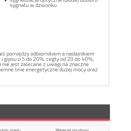
sygnalizacja optyczna (dioda) odbioru
sygnału w dzwonku
żeli pomiędzy odbiornikiem a nadajnikiem
 i gipsu o 5 do 20%, cegły od 20 do 40%,
nie jest zalecane z uwagi na znaczne
iemne linie energetyczne dużej mocy oraz
obór prądu
Materiał obudowy