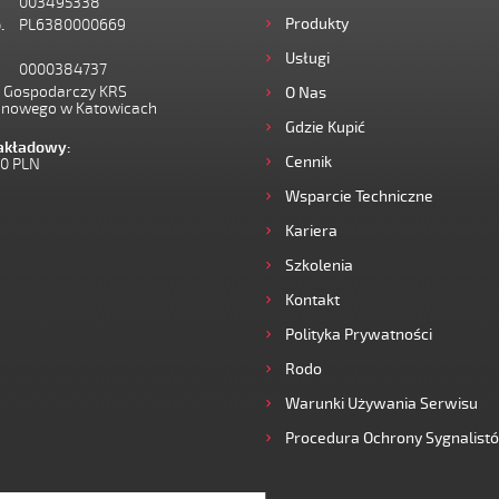
003495338
Produkty
.
PL6380000669
Usługi
0000384737
I Gospodarczy KRS
O Nas
onowego w Katowicach
Gdzie Kupić
zakładowy:
Cennik
00 PLN
Wsparcie Techniczne
Kariera
Szkolenia
Kontakt
Polityka Prywatności
Rodo
Warunki Używania Serwisu
Procedura Ochrony Sygnalist