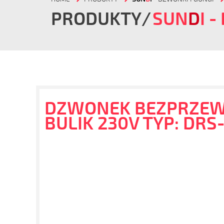
PRODUKTY
SUN
D
I
-
DZWONEK BEZPRZE
BULIK 230V TYP: DRS