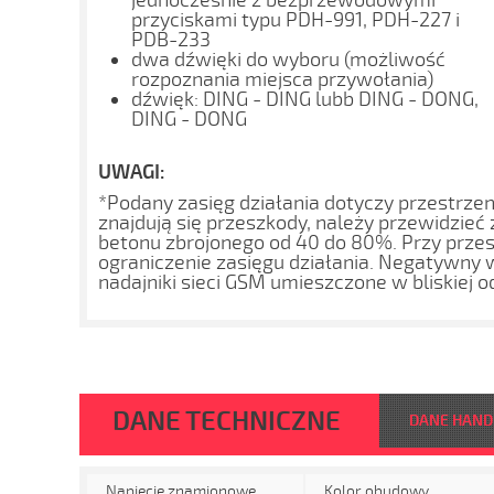
jednocześnie z bezprzewodowymi
przyciskami typu PDH-991, PDH-227 i
PDB-233
dwa dźwięki do wyboru (możliwość
rozpoznania miejsca przywołania)
dźwięk: DING - DING lubb DING - DONG,
DING - DONG
UWAGI:
*Podany zasięg działania dotyczy przestrzen
znajdują się przeszkody, należy przewidzieć
betonu zbrojonego od 40 do 80%. Przy prze
ograniczenie zasięgu działania. Negatywny 
nadajniki sieci GSM umieszczone w bliskiej o
DANE TECHNICZNE
DANE HAN
Napięcie znamionowe
Kolor obudowy