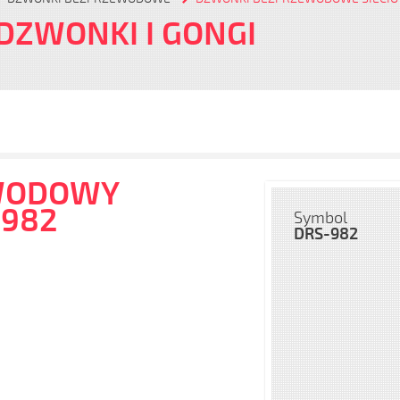
 DZWONKI I GONGI
WODOWY
-982
Symbol
DRS-982