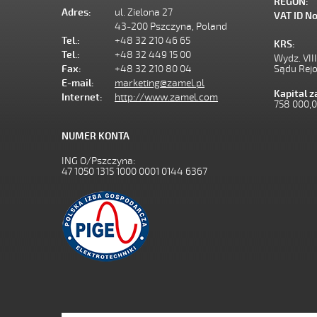
REGON:
Adres:
ul. Zielona 27
VAT ID No
43-200 Pszczyna, Poland
Tel.:
+48 32 210 46 65
KRS:
Tel.:
+48 32 449 15 00
Wydz. VII
Fax:
+48 32 210 80 04
Sądu Rej
E-mail:
marketing@zamel.pl
Kapital 
Internet:
http://www.zamel.com
758 000,
NUMER KONTA
ING O/Pszczyna:
47 1050 1315 1000 0001 0144 6367