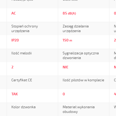
AC
85
dB(A)
Stopień ochrony
Zasięg działania
N
urządzenia
urządzenia
u
IP20
150
m
Ilość melodii
Sygnalizacja optyczna
M
dzwonienia
d
2
NIE
N
Certyfikat CE
Ilość pilotów w komplecie
C
TAK
0
Kolor dzwonka
Materiał wykonania
W
obudowy