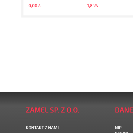
0,00
1,8
A
VA
ZAMEL SP. Z O.O.
DANE
KONTAKT Z NAMI
NIP: