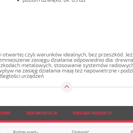
poziom dźwięku: ok. 85 dB.
i otwartej czyli warunków idealnych, bez przeszkód. Je
 zmniejszenie zasięgu działania odpowiednio dla: drewna
szkodach metalowych, stosowanie systemów radiowych 
wpływ na zasięg działania mają też napowietrzne i podz
dległości urządzeń.
DLOWE
DOKUMENTACJA
RODZINA PRODUKTU
Rodzaj prądu
Głośność
P