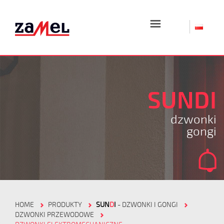
☰
SUNDI
dzwonki
gongi
HOME
PRODUKTY
SUN
D
I
- DZWONKI I GONGI
DZWONKI PRZEWODOWE