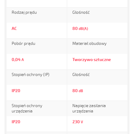
Rodzaj prądu
Głośność
AC
80
dB(A)
Pobór prądu
Materiał obudowy
0,04
Tworzywo sztuczne
A
Stopień ochrony (IP)
Głośność
IP20
80
dB
Stopień ochrony
Napięcie zasilania
urządzenia
urządzenia
IP20
230
V