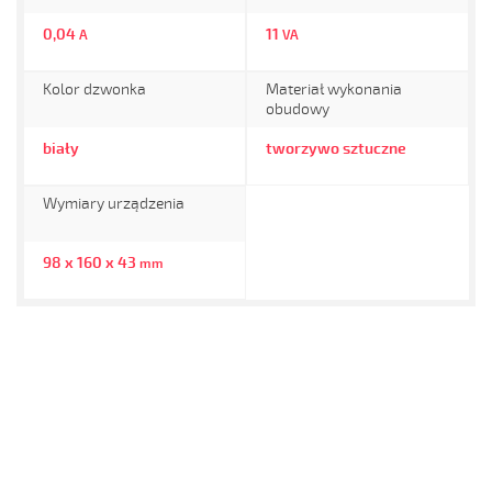
0,04
11
A
VA
Kolor dzwonka
Materiał wykonania
obudowy
biały
tworzywo sztuczne
Wymiary urządzenia
98 x 160 x 43
mm