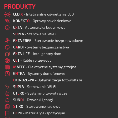
PRODUKTY
LEDI
X
- Inteligentne oświetlenie LED
KONEKT
O
- Oprawy oświetleniowe
E
X
TA
- Automatyka budynkowa
S
U
PLA
- Sterowanie Wi-Fi
E
X
TA FREE
- Sterowanie bezprzewodowe
G
A
RDI
- Systemy bezpieczeństwa
E
X
TA LIFE
- Inteligentny dom
C
E
T
- Kable i przewody
M
ATEC
- Elektryczne systemy grzejne
E
N
TRA
- Systemy domofonowe
E
KO-OZE-PV
- Optymalizacja fotowoltaiki
S
U
PLA
- Sterowanie Wi-Fi
ET
E
RO
- Systemy przywoławcze
SUN
D
I
- Dzwonki i gongi
S
TIRO
- Sterowanie radiowe
E
X
PO
- Materiały ekspozycyjne