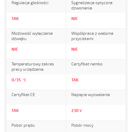
Regulacja głośności
Sygnalizacja optyczna
dzwonienia
TAK
NIE
Możliwość wyłączenia
Współpraca z wieloma
dźwięku
przyciskami
NIE
NIE
Temperaturowy zakres
Certyfikat nemko
pracy urządzenia
0/35
TAK
°C
Certyfikat CE
Napięcie wyzwalania
TAK
230
V
Pobór prądu
Pobór mocy