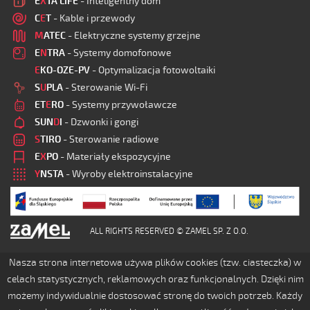
E
X
TA LIFE
- Inteligentny dom
C
E
T
- Kable i przewody
M
ATEC
- Elektryczne systemy grzejne
E
N
TRA
- Systemy domofonowe
E
KO-OZE-PV
- Optymalizacja fotowoltaiki
S
U
PLA
- Sterowanie Wi-Fi
ET
E
RO
- Systemy przywoławcze
SUN
D
I
- Dzwonki i gongi
S
TIRO
- Sterowanie radiowe
E
X
PO
- Materiały ekspozycyjne
Y
NSTA
- Wyroby elektroinstalacyjne
ALL RIGHTS RESERVED © ZAMEL SP. Z O.O.
Nasza strona internetowa używa plików cookies (tzw. ciasteczka) w
celach statystycznych, reklamowych oraz funkcjonalnych. Dzięki nim
możemy indywidualnie dostosować stronę do twoich potrzeb. Każdy