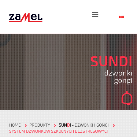
☰
SUNDI
dzwonki
gongi
HOME
PRODUKTY
SUN
D
I
- DZWONKI I GONGI
SYSTEM DZWONKÓW SZKOLNYCH BEZSTRESOWYCH