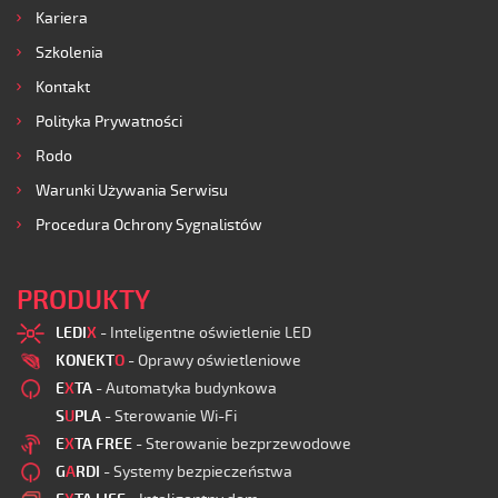
Kariera
Szkolenia
Kontakt
Polityka Prywatności
Rodo
Warunki Używania Serwisu
Procedura Ochrony Sygnalistów
PRODUKTY
LEDI
X
- Inteligentne oświetlenie LED
KONEKT
O
- Oprawy oświetleniowe
E
X
TA
- Automatyka budynkowa
S
U
PLA
- Sterowanie Wi-Fi
E
X
TA FREE
- Sterowanie bezprzewodowe
G
A
RDI
- Systemy bezpieczeństwa