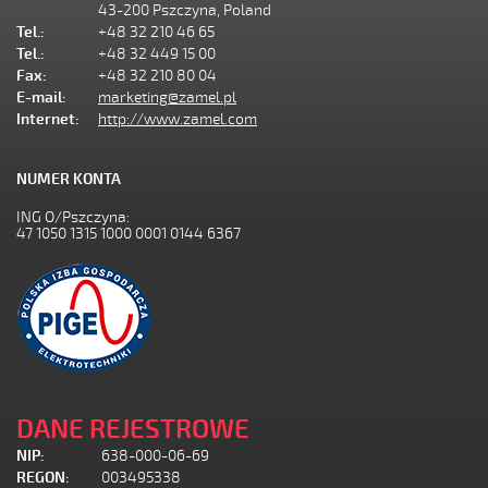
43-200 Pszczyna, Poland
Tel.:
+48 32 210 46 65
Tel.:
+48 32 449 15 00
Fax:
+48 32 210 80 04
E-mail:
marketing@zamel.pl
Internet:
http://www.zamel.com
NUMER KONTA
ING O/Pszczyna:
47 1050 1315 1000 0001 0144 6367
DANE REJESTROWE
NIP:
638-000-06-69
REGON:
003495338