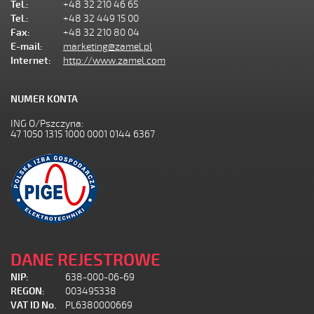
Tel.:
+48 32 210 46 65
Tel.:
+48 32 449 15 00
Fax:
+48 32 210 80 04
E-mail:
marketing@zamel.pl
Internet:
http://www.zamel.com
NUMER KONTA
ING O/Pszczyna:
47 1050 1315 1000 0001 0144 6367
DANE REJESTROWE
NIP:
638-000-06-69
REGON:
003495338
VAT ID No.
PL6380000669