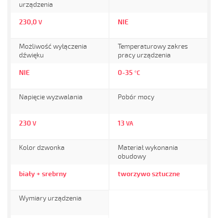
urządzenia
230,0
NIE
V
Możliwość wyłączenia
Temperaturowy zakres
dźwięku
pracy urządzenia
NIE
0-35
°C
Napięcie wyzwalania
Pobór mocy
230
13
V
VA
Kolor dzwonka
Materiał wykonania
obudowy
biały + srebrny
tworzywo sztuczne
Wymiary urządzenia