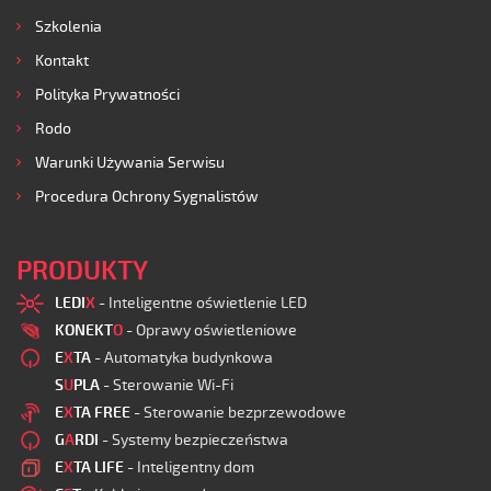
Szkolenia
Kontakt
Polityka Prywatności
Rodo
Warunki Używania Serwisu
Procedura Ochrony Sygnalistów
PRODUKTY
LEDI
X
- Inteligentne oświetlenie LED
KONEKT
O
- Oprawy oświetleniowe
E
X
TA
- Automatyka budynkowa
S
U
PLA
- Sterowanie Wi-Fi
E
X
TA FREE
- Sterowanie bezprzewodowe
G
A
RDI
- Systemy bezpieczeństwa
E
X
TA LIFE
- Inteligentny dom