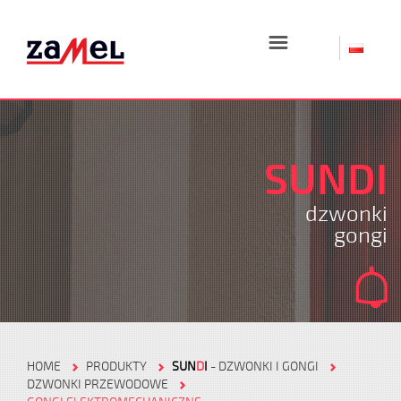
☰
SUNDI
dzwonki
gongi
HOME
PRODUKTY
SUN
D
I
- DZWONKI I GONGI
DZWONKI PRZEWODOWE