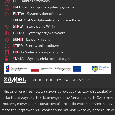
C
E
T
- Kable i przewody
M
ATEC
- Elektryczne systemy grzejne
E
N
TRA
- Systemy domofonowe
E
KO-OZE-PV
- Optymalizacja fotowoltaiki
S
U
PLA
- Sterowanie Wi-Fi
ET
E
RO
- Systemy przywoławcze
SUN
D
I
- Dzwonki i gongi
S
TIRO
- Sterowanie radiowe
E
X
PO
- Materiały ekspozycyjne
Y
NSTA
- Wyroby elektroinstalacyjne
ALL RIGHTS RESERVED © ZAMEL SP. Z O.O.
Nasza strona internetowa używa plików cookies (tzw. ciasteczka) w
celach statystycznych, reklamowych oraz funkcjonalnych. Dzięki nim
możemy indywidualnie dostosować stronę do twoich potrzeb. Każdy
może zaakceptować pliki cookies albo ma możliwość wyłączenia ich w